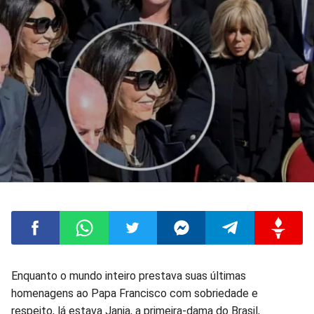
Compartilhar
Compartilhar
Compartilhar
Compartilhar
Compartilhar
Compart
Enquanto o mundo inteiro prestava suas últimas
homenagens ao Papa Francisco com sobriedade e
no
no
no
no
no
no
respeito, lá estava Janja, a primeira-dama do Brasil,