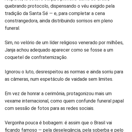
quebrando protocolo, dispensando o véu exigido pela
Facebook
Whatsapp
Twitter
Messenger
Telegram
Gettr
tradição da Santa Sé — e, para completar a cena
constrangedora, ainda distribuindo sorrisos em pleno
funeral.
Sim, no velório de um líder religioso venerado por milhões,
Janja achou adequado aparecer como se fosse a um
coquetel de confraternização.
Ignorou o luto, desrespeitou as normas e ainda sorriu para
as câmeras, num espetáculo de vaidade sem limites.
Em vez de honrar a cerimônia, protagonizou mais um
vexame internacional, como quem confunde funeral papal
com sessão de fotos para as redes sociais.
Vergonha pouca é bobagem: é assim que o Brasil vai
ficando famoso — pela deselegância, pela soberba e pelo