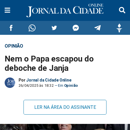
OPINIÃO
Compartilhar
Compartilhar
Compartilhar
Compartilhar
Compartilhar
Compar
Nem o Papa escapou do
no
no
no
no
no
no
deboche de Janja
Facebook
Whatsapp
Twitter
Messenger
Telegram
Gettr
Por
Jornal da Cidade Online
26/04/2025 às 18:32
Opinião
LER NA ÁREA DO ASSINANTE