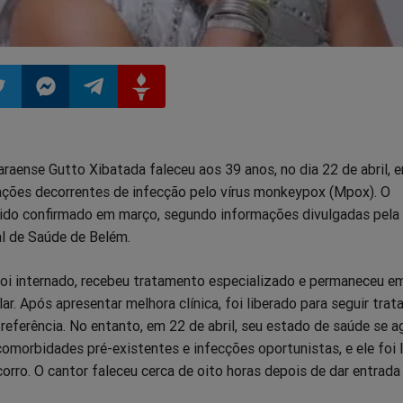
ilhar
mpartilhar
Compartilhar
Compartilhar
Compartilhar
araense Gutto Xibatada faleceu aos 39 anos, no dia 22 de abril,
o
no
no
no
ações decorrentes de infecção pelo vírus monkeypox (Mpox). O
sido confirmado em março, segundo informações divulgadas pela
pp
itter
Messenger
Telegram
Gettr
al de Saúde de Belém.
foi internado, recebeu tratamento especializado e permaneceu e
ar. Após apresentar melhora clínica, foi liberado para seguir tra
eferência. No entanto, em 22 de abril, seu estado de saúde se a
omorbidades pré-existentes e infecções oportunistas, e ele foi 
orro. O cantor faleceu cerca de oito horas depois de dar entrada