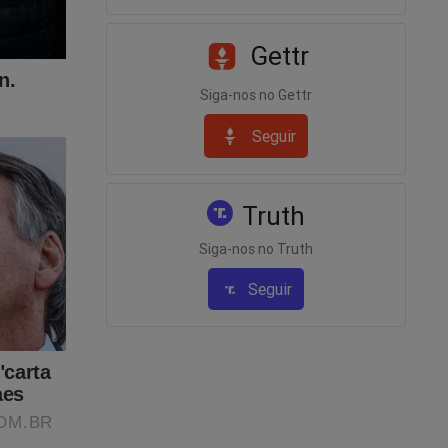
e
Gettr
Siga-nos no Gettr
Seguir
Truth
Siga-nos no Truth
Seguir
tornou
ece não
obre
ta à Cena
o link