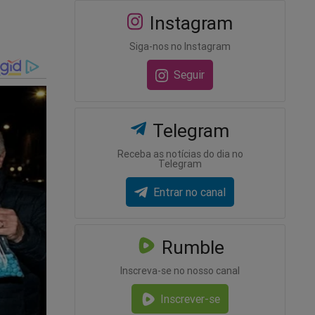
Instagram
rou
I, após
Siga-nos no Instagram
Seguir
Telegram
dutas em
écnicos
Receba as notícias do dia no
Telegram
Entrar no canal
 Pinotti,
orno ao
a (CTI) do
Rumble
Inscreva-se no nosso canal
Inscrever-se