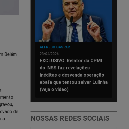
ALFREDO GASPAR
 em Belém
23/04/2026
EXCLUSIVO: Relator da CPMI
do INSS faz revelações
inéditas e desvenda operação
abafa que tentou salvar Lulinha
(veja o vídeo)
m
tamento
gravou,
levado de
NOSSAS REDES SOCIAIS
 na