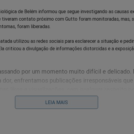
miológica de Belém informou que segue investigando as causas e
e tiveram contato próximo com Gutto foram monitoradas, mas, 
ntomas, foram liberadas.
atada utilizou as redes sociais para esclarecer a situação e pedi
 Ela criticou a divulgação de informações distorcidas e a exposiç
ssando por um momento muito difícil e delicado.
a dor, enfrentamos publicações irresponsáveis que
as likes e visualizações, sem qualquer respeito p
 desabafou.
LEIA MAIS
to havia pedido para manter sua condição de saúde em sigilo.
tivesse falecido, ninguém sequer saberia", explicou