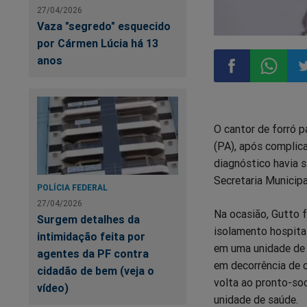
27/04/2026
Vaza "segredo" esquecido
por Cármen Lúcia há 13
anos
Compartilhar
Compart
Co
O cantor de forró p
no
no
n
(PA), após complic
diagnóstico havia 
Facebook
Whatsa
Tw
Secretaria Municip
POLÍCIA FEDERAL
27/04/2026
Na ocasião, Gutto 
Surgem detalhes da
isolamento hospital
intimidação feita por
em uma unidade de r
agentes da PF contra
em decorrência de c
cidadão de bem (veja o
volta ao pronto-soc
vídeo)
unidade de saúde.