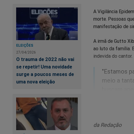
A Vigilância Epide
morte. Pessoas qu
manifestação de si
A irmã de Gutto Xib
ELEIÇÕES
ao luto da família.
27/04/2026
indevida do cantor.
O trauma de 2022 não vai
se repetir! Uma novidade
"Estamos pa
surge a poucos meses de
meio a tant
uma nova eleição
buscam apen
nosso luto",
Segundo a irmã, Gut
da Redação
"Se ele não 