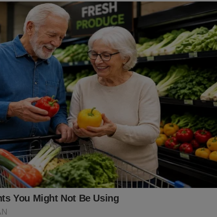
 essa obra:
udoconservador.com.br/products/o-fantasma-do-alvorada-a-vol
já conhece o livro: