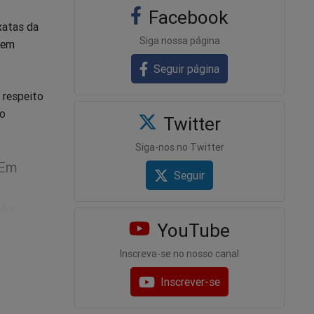
Facebook
xatas da
Siga nossa página
sem
Seguir página
r respeito
ão
Twitter
Siga-nos no Twitter
 Em
Seguir
elo
YouTube
Inscreva-se no nosso canal
Inscrever-se
.