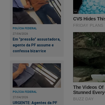
UR
T
POLÍCIA FEDERAL
27/04/2026
Em "pressão" assustadora,
agente da PF assume e
confessa bizarrice
Nas últimas semana
realidade. A cruel 
ter limites! O "sis
POLÍCIA FEDERAL
27/04/2026
aquele pleito eleit
URGENTE: Agentes da PF
do Crime"
,
um
best