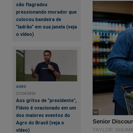
são flagrados
abaixo para adquirir
pressionando morador que
colocou bandeira de
https://www.conte
"ladrão" em sua janela (veja
cena-do-crime
o vídeo)
O próprio Bolsonaro 
AGRO
27/04/2026
Aos gritos de "presidente",
Flávio é ovacionado em um
dos maiores eventos do
Agro do Brasil (veja o
vídeo)