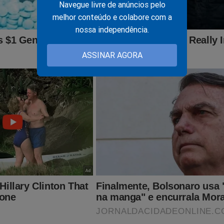
Navegue livre de anúncios pelo
GENTE: Vaza informação de dentro do STF após a posse d
rump
melhor conteúdo e colabore com a
nossa independência.
ASSINAR AGORA
s, a possibilidade de prisão de Jair Bolsonaro absurdamente se 
perseguição contra o ex-presidente, seus aliados e sua família par
tema" quer esconder o que realmente aconteceu em 2022... Tudo s
oral foi documentado no livro
"O Fantasma do Alvorada - A Vol
 seller
no Brasil. Não perca tempo. Caso tenha interesse, clique n