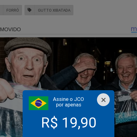
FORRÓ
GUTTO XIBATADA
ue, entre os dias 21 e 22 de abril, o quadro clínico do cantor pio
tando em internação de emergência e posterior falecimento no CT
 e falta de assistência adequada, segundo sua versão.
a Municipal de Saúde de Belém
 Secretaria Municipal de Saúde (Sesma) afirmou que todas as con
ento de Gutto Xibatada seguiram rigorosamente os protocolos t
úde.
endimento em março no Hospital Pronto Socorro Municipal Mário
tratado e encaminhado para continuidade da recuperação. No ret
×
Assine o JCO
22 de abril, ele foi transferido para o Centro de Terapia Intensiv
por apenas
o, mas, apesar dos esforços médicos, não resistiu.
R$ 19,90