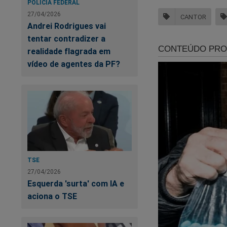
POLÍCIA FEDERAL
27/04/2026
CANTOR
Ela detalhou ainda q
Andrei Rodrigues vai
rapidamente, resul
tentar contradizer a
crises de convulsão
realidade flagrada em
vídeo de agentes da PF?
Nota da Secretari
Em nota oficial, a
relação ao atendim
do Ministério da Sa
Após o primeiro at
Gutto foi isolado, 
TSE
pronto-socorro, em 
27/04/2026
HPSM da 14 de Març
Esquerda 'surta' com IA e
aciona o TSE