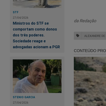
Tarczynski reforçou
STF
"Brasileiro
27/04/2026
da Redação
está se mob
Ministros do STF se
comportam como donos
apenas um 
dos três poderes.
ALEXANDRE DE
Trump nos E
Sociedade reage e
perseguição
advogadas acionam a PGR
O deputado ainda fe
"Vejam o cas
isso, nós, 
Temos que l
manteremos 
e dos direi
STENIO GARCIA
27/04/2026
Moraes é urg