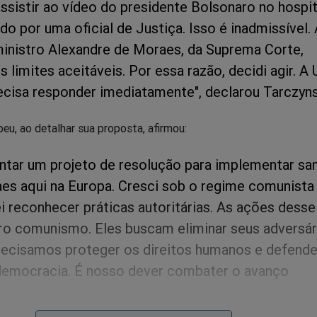
assistir ao vídeo do presidente Bolsonaro no hospit
do por uma oficial de Justiça. Isso é inadmissível.
ministro Alexandre de Moraes, da Suprema Corte,
s limites aceitáveis. Por essa razão, decidi agir. A 
ecisa responder imediatamente", declarou Tarczyns
eu, ao detalhar sua proposta, afirmou:
ntar um projeto de resolução para implementar sa
es aqui na Europa. Cresci sob o regime comunista
i reconhecer práticas autoritárias. As ações desse 
ro comunismo. Eles buscam eliminar seus adversár
Precisamos proteger os direitos humanos e defende
democracia. É nosso dever combater o avanço