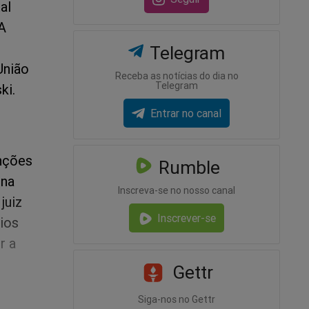
al
 A
Telegram
União
Receba as notícias do dia no
Telegram
ki.
Entrar no canal
nções
Rumble
 na
Inscreva-se no nosso canal
juiz
Inscrever-se
ios
r a
Gettr
Siga-nos no Gettr