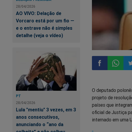
28/04/2026
AO VIVO: Delação de
Vorcaro está por um fio —
e o entrave não é simples
detalhe (veja o vídeo)
Compartilhar
Compart
Co
O deputado polonê
no
no
n
PT
projeto de resoluç
28/04/2026
países que integram
Facebook
Whatsa
Tw
Lula "mentiu" 3 vezes, em 3
oficial de Justiça 
anos consecutivos,
internado em uma Un
anunciando o “ano da
colheita” e não colheu