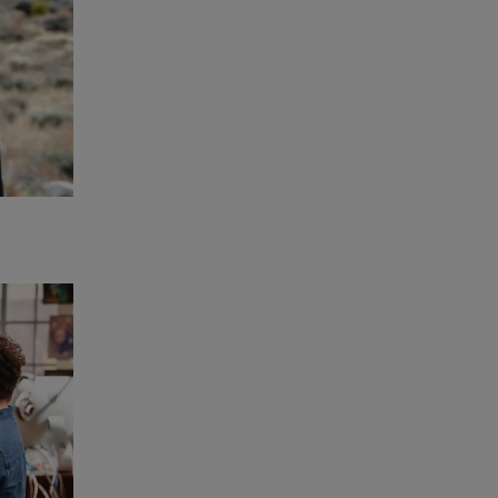
locar um
 esconder
foi
best
, devido
r o ex-
guição
livro
eiro...
ta-a-