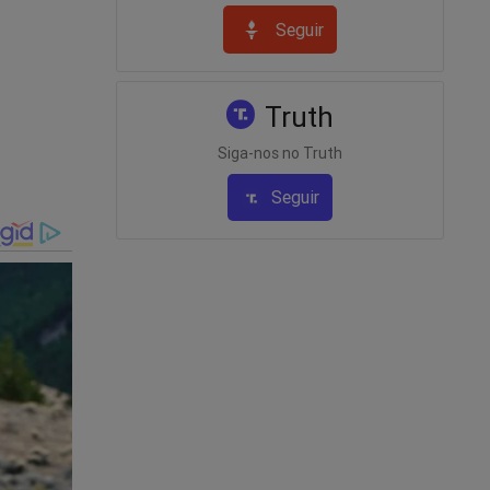
Seguir
ional
é
Truth
ald
Siga-nos no Truth
no. A
Seguir
o. Por
unidos.
u, nos
cracia
ar