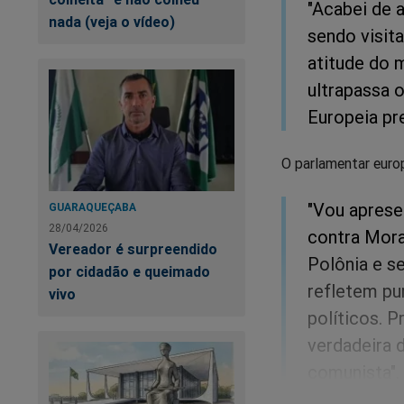
"Acabei de 
nada (veja o vídeo)
sendo visita
atitude do 
ultrapassa o
Europeia pr
O parlamentar europ
"Vou aprese
GUARAQUEÇABA
28/04/2026
contra Mora
Vereador é surpreendido
Polônia e se
por cidadão e queimado
refletem pu
vivo
políticos. 
verdadeira 
comunista".