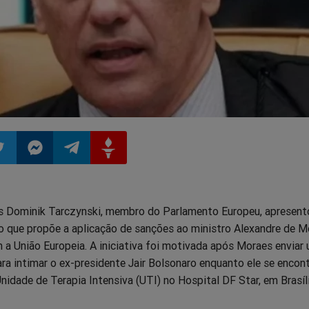
ilhar
mpartilhar
Compartilhar
Compartilhar
Compartilhar
s Dominik Tarczynski, membro do Parlamento Europeu, apresen
o
no
no
no
ão que propõe a aplicação de sanções ao ministro Alexandre de 
 a União Europeia. A iniciativa foi motivada após Moraes enviar
pp
itter
Messenger
Telegram
Gettr
para intimar o ex-presidente Jair Bolsonaro enquanto ele se encon
idade de Terapia Intensiva (UTI) no Hospital DF Star, em Brasíli