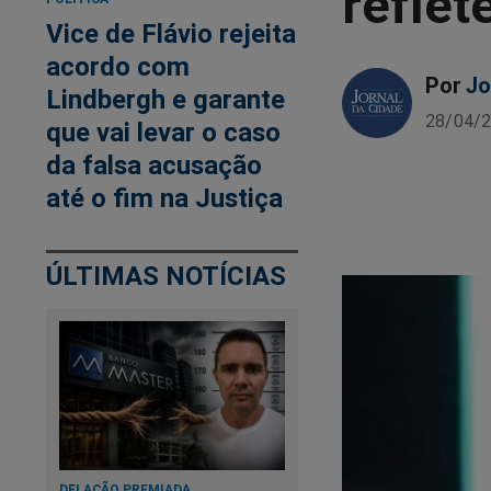
refle
Vice de Flávio rejeita
acordo com
Por
Jo
Lindbergh e garante
28/04/2
que vai levar o caso
da falsa acusação
até o fim na Justiça
ÚLTIMAS NOTÍCIAS
DELAÇÃO PREMIADA