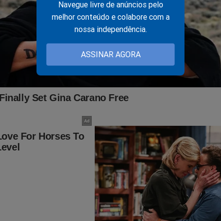
Navegue livre de anúncios pelo
melhor conteúdo e colabore com a
laro que sanções a Moraes podem ser o ponto de partida para co
nossa independência.
 perseguição que atinge o Brasil. Tudo leva a crer que, em breve,
-presidente Bolsonaro e seus aliados serão surrupiadas. Querem
ASSINAR AGORA
nteceu em 2022... Porém, para o "terror" do "sistema", tudo isso 
vro
"O Fantasma do Alvorada - A Volta à Cena do Crime"
,
um
dade é um "documento", já se transformou em um arquivo histórico
teúdo. São descritas todas as manobras do "sistema" para traze
e volta ao poder, os acontecimentos que desencadearam na perse
todas as 'tramoias' da esquerda. Eleição, prisões, mídia, censura,
ulação e muito mais... Está tudo documentado. Obviamente, esse 
ensura e não se sabe até quando estará a disposição do povo brasil
so tenha interesse, clique no link abaixo para adquirir essa obra:
udoconservador.com.br/products/o-fantasma-do-alvorada-a-vol