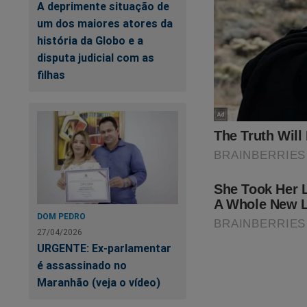
A deprimente situação de
um dos maiores atores da
Está mais do que c
história da Globo e a
fim em toda a cruel
disputa judicial com as
as liberdades do ex
filhas
o que realmente aco
documentado no li
seller
no Brasil.
O livro, que na ver
ao seu corajoso con
presidiário Lula d
contra Bolsonaro e 
DOM PEDRO
perseguição, manip
27/04/2026
está na "mira" da c
URGENTE: Ex-parlamentar
Não perca tempo. Ca
é assassinado no
Maranhão (veja o vídeo)
https://www.conte
cena-do-crime