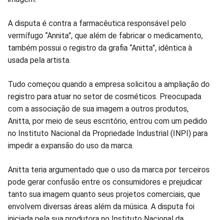
Facebook
Whatsapp
Twitter
Messenger
Telegram
Gettr
A disputa é contra a farmacêutica responsável pelo
vermífugo “Annita”, que além de fabricar o medicamento,
também possui o registro da grafia “Anitta”, idêntica à
usada pela artista.
Tudo começou quando a empresa solicitou a ampliação do
registro para atuar no setor de cosméticos. Preocupada
com a associação de sua imagem a outros produtos,
Anitta, por meio de seus escritório, entrou com um pedido
no Instituto Nacional da Propriedade Industrial (INPI) para
impedir a expansão do uso da marca.
Anitta teria argumentado que o uso da marca por terceiros
pode gerar confusão entre os consumidores e prejudicar
tanto sua imagem quanto seus projetos comerciais, que
envolvem diversas áreas além da música. A disputa foi
iniciada pela sua produtora no Instituto Nacional da