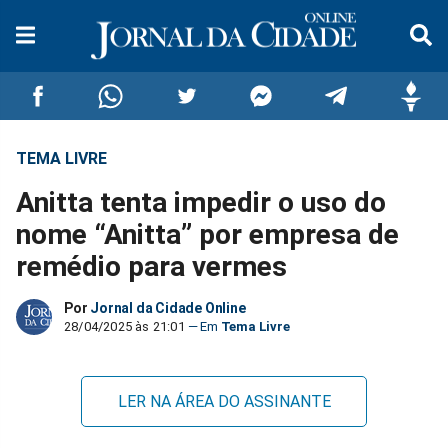
TEMA LIVRE
Compartilhar
Compartilhar
Compartilhar
Compartilhar
Compartilhar
Compar
Anitta tenta impedir o uso do
no
no
no
no
no
no
nome “Anitta” por empresa de
remédio para vermes
Facebook
Whatsapp
Twitter
Messenger
Telegram
Gettr
Por
Jornal da Cidade Online
28/04/2025 às 21:01
Tema Livre
LER NA ÁREA DO ASSINANTE