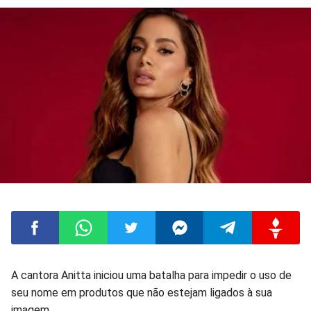
Compartilhar
Compartilhar
Compartilhar
Compartilhar
Compartilhar
Compart
A cantora Anitta iniciou uma batalha para impedir o uso de
seu nome em produtos que não estejam ligados à sua
no
no
no
no
no
no
imagem.