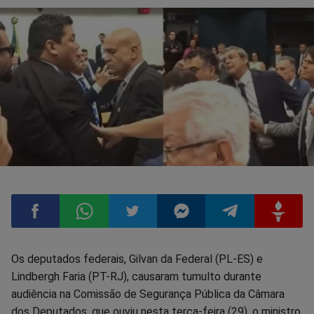
Compartilhar
Compartilhar
Compartilhar
Compartilhar
Compartilhar
Compart
Os deputados federais, Gilvan da Federal (PL-ES) e
Lindbergh Faria (PT-RJ), causaram tumulto durante
no
no
no
no
no
no
audiência na Comissão de Segurança Pública da Câmara
dos Deputados, que ouviu nesta terça-feira (29), o ministro