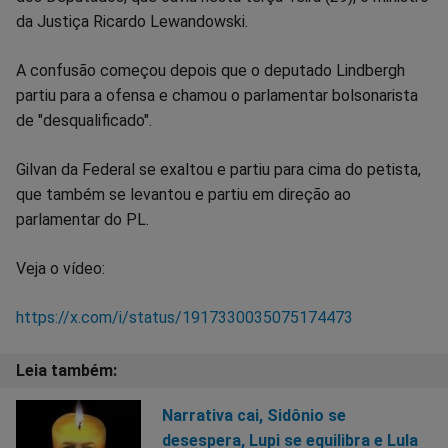
Facebook
Whatsapp
Twitter
Messenger
Telegram
Gettr
da Justiça Ricardo Lewandowski.
A confusão começou depois que o deputado Lindbergh
partiu para a ofensa e chamou o parlamentar bolsonarista
de "desqualificado".
Gilvan da Federal se exaltou e partiu para cima do petista,
que também se levantou e partiu em direção ao
parlamentar do PL.
Veja o vídeo:
https://x.com/i/status/1917330035075174473
Narrativa cai, Sidônio se
desespera, Lupi se equilibra e Lula