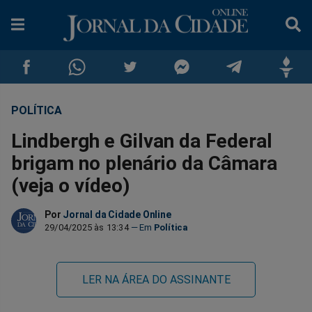
POLÍTICA
Compartilhar
Compartilhar
Compartilhar
Compartilhar
Compartilhar
Compar
Lindbergh e Gilvan da Federal
no
no
no
no
no
no
brigam no plenário da Câmara
(veja o vídeo)
Facebook
Whatsapp
Twitter
Messenger
Telegram
Gettr
Por
Jornal da Cidade Online
29/04/2025 às 13:34
Política
LER NA ÁREA DO ASSINANTE