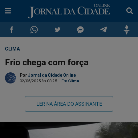
CLIMA
Compartilhar
Compartilhar
Compartilhar
Compartilhar
Compartilhar
Compar
Frio chega com força
no
no
no
no
no
no
Por
Jornal da Cidade Online
Facebook
Whatsapp
Twitter
Messenger
Telegram
Gettr
02/05/2025 às 08:25
Clima
LER NA ÁREA DO ASSINANTE