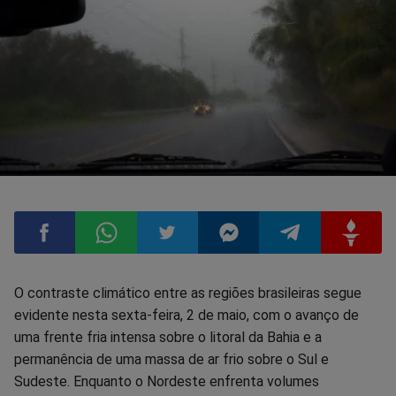
Compartilhar
Compartilhar
Compartilhar
Compartilhar
Compartilhar
Compart
O contraste climático entre as regiões brasileiras segue
evidente nesta sexta-feira, 2 de maio, com o avanço de
no
no
no
no
no
no
uma frente fria intensa sobre o litoral da Bahia e a
permanência de uma massa de ar frio sobre o Sul e
Facebook
Whatsapp
Twitter
Messenger
Telegram
Gettr
Sudeste. Enquanto o Nordeste enfrenta volumes