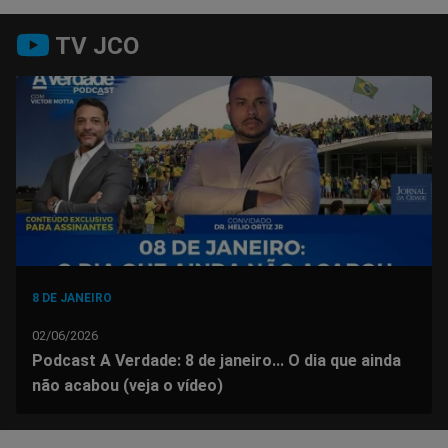
Compartilhar
Compartilhar
Compartilhar
Compartilhar
Compartilhar
Compart
TV JCO
no
no
no
no
no
no
Facebook
Whatsapp
Twitter
Messenger
Telegram
Gettr
8 DE JANEIRO
02/06/2026
Podcast A Verdade: 8 de janeiro... O dia que ainda
não acabou (veja o vídeo)