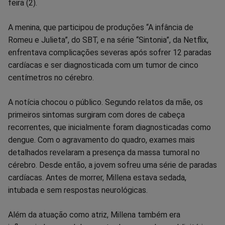
Facebook
Whatsapp
Twitter
Messenger
Telegram
Gettr
feira (2).
A menina, que participou de produções “A infância de
Romeu e Julieta”, do SBT, e na série “Sintonia”, da Netflix,
enfrentava complicações severas após sofrer 12 paradas
cardíacas e ser diagnosticada com um tumor de cinco
centímetros no cérebro.
A notícia chocou o público. Segundo relatos da mãe, os
primeiros sintomas surgiram com dores de cabeça
recorrentes, que inicialmente foram diagnosticadas como
dengue. Com o agravamento do quadro, exames mais
detalhados revelaram a presença da massa tumoral no
cérebro. Desde então, a jovem sofreu uma série de paradas
cardíacas. Antes de morrer, Millena estava sedada,
intubada e sem respostas neurológicas.
Além da atuação como atriz, Millena também era