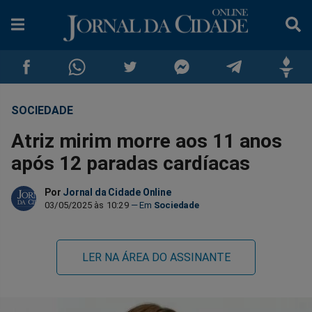
SOCIEDADE
Compartilhar
Compartilhar
Compartilhar
Compartilhar
Compartilhar
Compar
Atriz mirim morre aos 11 anos
no
no
no
no
no
no
após 12 paradas cardíacas
Facebook
Whatsapp
Twitter
Messenger
Telegram
Gettr
Por
Jornal da Cidade Online
03/05/2025 às 10:29
Sociedade
LER NA ÁREA DO ASSINANTE