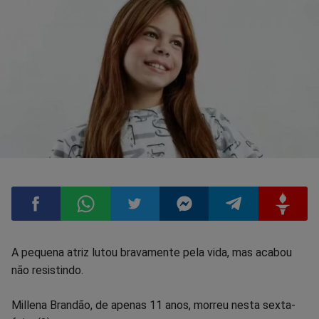
Compartilhar
Compartilhar
Compartilhar
Compartilhar
Compartilhar
Compart
A pequena atriz lutou bravamente pela vida, mas acabou
não resistindo.
no
no
no
no
no
no
Millena Brandão, de apenas 11 anos, morreu nesta sexta-