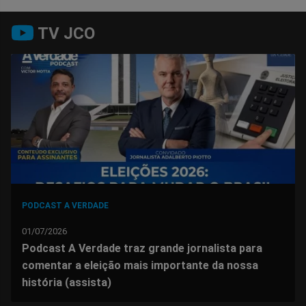
Compartilhar
Compartilhar
Compartilhar
Compartilhar
Compartilhar
Compart
TV JCO
no
no
no
no
no
no
Facebook
Whatsapp
Twitter
Messenger
Telegram
Gettr
PODCAST A VERDADE
01/07/2026
Podcast A Verdade traz grande jornalista para
comentar a eleição mais importante da nossa
história (assista)