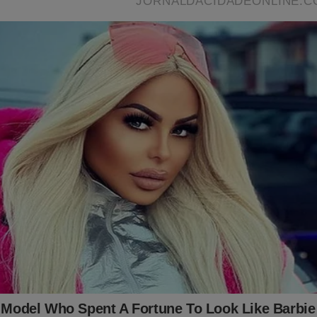
s, a possibilidade de prisão de Jair Bolsonaro absurdamente se 
perseguição contra o ex-presidente, seus aliados e sua família par
tema" quer esconder o que realmente aconteceu em 2022... Tudo s
oral foi documentado no livro
"O Fantasma do Alvorada - A Vol
 seller
no Brasil. Não perca tempo. Caso tenha interesse, clique n
 essa obra:
udoconservador.com.br/products/o-fantasma-do-alvorada-a-vol
já conhece o livro: