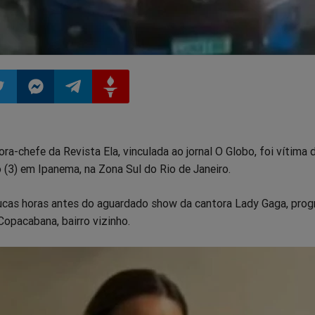
ilhar
mpartilhar
Compartilhar
Compartilhar
Compartilhar
ora-chefe da Revista Ela, vinculada ao jornal O Globo, foi vítima
o
no
no
no
 (3) em Ipanema, na Zona Sul do Rio de Janeiro.
pp
itter
Messenger
Telegram
Gettr
ucas horas antes do aguardado show da cantora Lady Gaga, pro
opacabana, bairro vizinho.