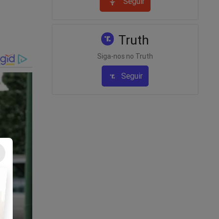
Seguir
Truth
Siga-nos no Truth
Seguir
r um
ora há
 Apple.
a Lady
na que se
o na