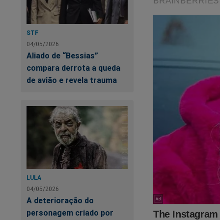
STF
Nas últimas semana
04/05/2026
realidade. A cruel 
Aliado de “Bessias”
ter limites! O "sis
compara derrota a queda
aquele pleito eleit
de avião e revela trauma
do Crime"
,
um
best
abaixo para adquirir
https://www.conte
cena-do-crime
O próprio Bolsonaro 
LULA
04/05/2026
A deterioração do
personagem criado por