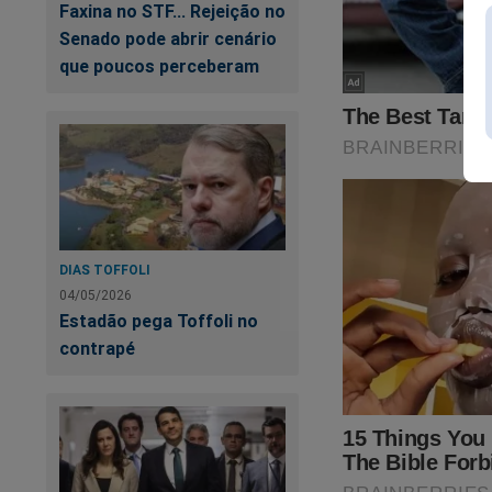
Faxina no STF... Rejeição no
cidade, ela recomen
Senado pode abrir cenário
que poucos perceberam
“Cuidem-se,
designa os f
UR
T
DIAS TOFFOLI
04/05/2026
Estadão pega Toffoli no
contrapé