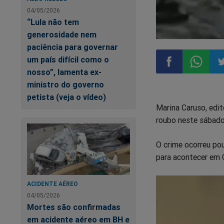
04/05/2026
“Lula não tem
generosidade nem
paciência para governar
um país difícil como o
nosso”, lamenta ex-
ministro do governo
Compartilhar
Compart
Co
petista (veja o vídeo)
Marina Caruso, edit
no
no
n
roubo neste sábado
Facebook
Whatsa
Tw
O crime ocorreu po
para acontecer em C
ACIDENTE AÉREO
04/05/2026
Mortes são confirmadas
em acidente aéreo em BH e