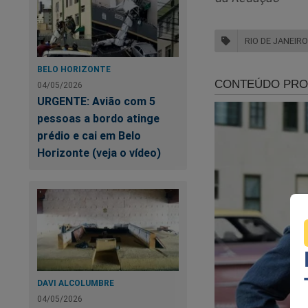
RIO DE JANEIRO
BELO HORIZONTE
04/05/2026
URGENTE: Avião com 5
Segundo relato pub
pessoas a bordo atinge
motocicleta subiram
prédio e cai em Belo
patinete próximo.
Horizonte (veja o vídeo)
“Fui furtad
pouco, em I
Falta avisa
Gaga. Estou
Após o episódio, a 
DAVI ALCOLUMBRE
dirigem ao evento 
04/05/2026