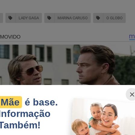
LADY GAGA
MARINA CARUSO
O GLOBO
licado por Marina em suas redes sociais, dois indivíduos em uma
 na calçada e levaram seu celular enquanto ela tentava localiza
a. Dois caras em uma moto roubaram meu celular ag
panema. Estou em contato com a Vivo, o banco e a
×
r a Corona e os amigos que iam me levar ao show d
Mãe
é base.
 bem. Mas irada”, escreveu ela.
Informação
Também!
jornalista aproveitou para alertar os fãs da artista norte-america
gratuito na orla de Copacabana. Com o aumento da movimentaçã