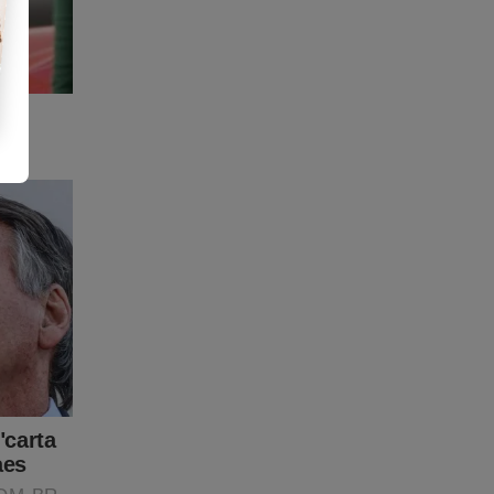
 que
e