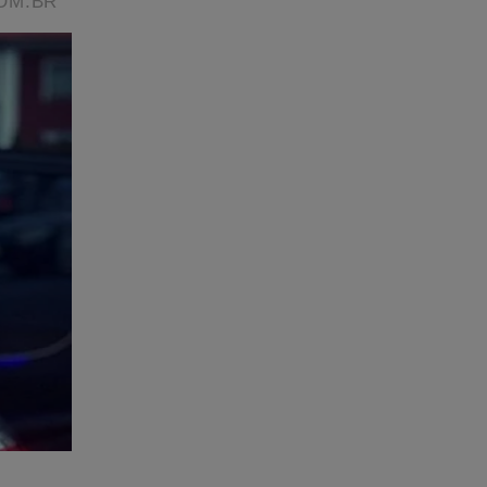
tornou
ece não
obre
ta à Cena
o link
ta-a-