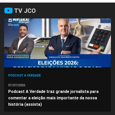
Compartilhar
Compartilhar
Compartilhar
Compartilhar
Compartilhar
Compart
TV JCO
no
no
no
no
no
no
Facebook
Whatsapp
Twitter
Messenger
Telegram
Gettr
PODCAST A VERDADE
01/07/2026
Podcast A Verdade traz grande jornalista para
comentar a eleição mais importante da nossa
história (assista)