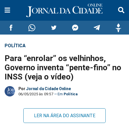
POLÍTICA
Compartilhar
Compartilhar
Compartilhar
Compartilhar
Compartilhar
Compar
Para “enrolar” os velhinhos,
no
no
no
no
no
no
Governo inventa “pente-fino” no
INSS (veja o vídeo)
Facebook
Whatsapp
Twitter
Messenger
Telegram
Gettr
Por
Jornal da Cidade Online
06/05/2025 às 09:57
Política
LER NA ÁREA DO ASSINANTE