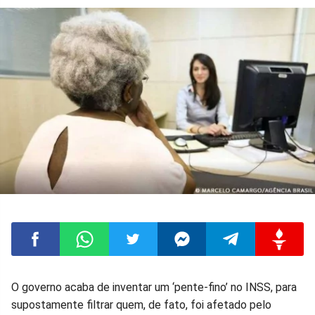
Compartilhar
Compartilhar
Compartilhar
Compartilhar
Compartilhar
Compart
O governo acaba de inventar um ‘pente-fino’ no INSS, para
supostamente filtrar quem, de fato, foi afetado pelo