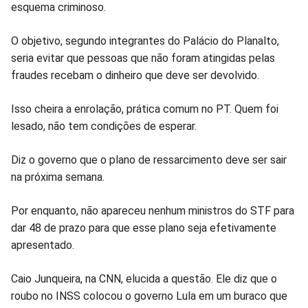
no
no
no
no
no
no
esquema criminoso.
Facebook
Whatsapp
Twitter
Messenger
Telegram
Gettr
O objetivo, segundo integrantes do Palácio do Planalto,
seria evitar que pessoas que não foram atingidas pelas
fraudes recebam o dinheiro que deve ser devolvido.
Isso cheira a enrolação, prática comum no PT. Quem foi
lesado, não tem condições de esperar.
Diz o governo que o plano de ressarcimento deve ser sair
na próxima semana.
Por enquanto, não apareceu nenhum ministros do STF para
dar 48 de prazo para que esse plano seja efetivamente
apresentado.
Caio Junqueira, na CNN, elucida a questão. Ele diz que o
roubo no INSS colocou o governo Lula em um buraco que