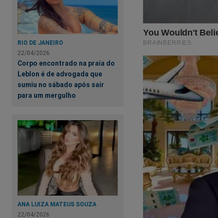
Aproveite e torne-se n
primeiro
PODCAST
c
Verdade, onde os "assu
link:
https://assinante
RIO DE JANEIRO
22/04/2026
Siga o Jornal da Cidad
Corpo encontrado na praia do
Facebook:
https://ww
Leblon é de advogada que
sumiu no sábado após sair
para um mergulho
ANA LUIZA MATEUS SOUZA
22/04/2026