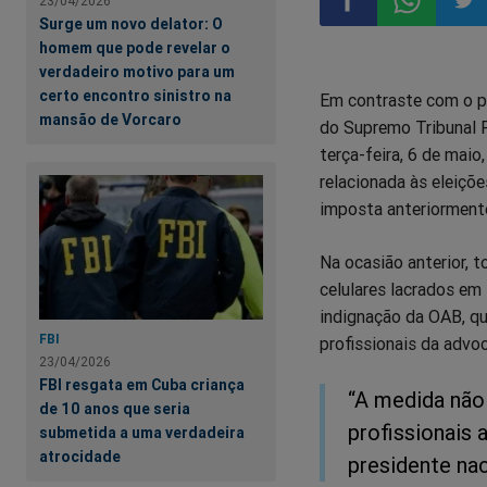
23/04/2026
Surge um novo delator: O
homem que pode revelar o
Compartilhar
Compartil
Comp
verdadeiro motivo para um
certo encontro sinistro na
Em contraste com o p
no
no
no
mansão de Vorcaro
do Supremo Tribunal F
terça-feira, 6 de mai
Facebook
Whatsapp
Twit
relacionada às eleiçõ
imposta anteriormente
Na ocasião anterior, 
celulares lacrados em
indignação da OAB, que
FBI
profissionais da advoc
23/04/2026
FBI resgata em Cuba criança
“A medida não 
de 10 anos que seria
profissionais 
submetida a uma verdadeira
atrocidade
presidente nac