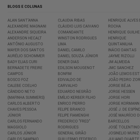
BLOGS E COLUNAS
ALAN SANT’ANNA
CLAUDIA RIBAS
HENRIQUE ALVES 
ALEXANDRE MAGNANI
CLÁUDIO LUIS CAIVANO
ROCHA
ALEXANDRE SIQUEIRA
COMANDANTE
HENRIQUE GUILH
ANDERSON HECALT
WINSTON RODRIGUES
HENRIQUE
ANTÔNIO AUGUSTO
LIMA
QUINTANILHA
MAYER DOS SANTOS
DANIEL CAMILO
INÁCIO DANTAS
AURÉLIO SCHOMMER
DANIEL SOUZA JÚNIOR
JAYME RIZOLLI
BADY ELIAS CURI
DENER DIAS
JM ALMEIDA
BERNADETE FREIRE
EDILSON MOUGENOT
JMC SANCHEZ
CAMPOS
BONFIM
JOÃO LEMOS EST
BOSCO FOZ
EDIVALDO DE
JOÃO PEDRO ZOR
CALEBE COELHO
CARVALHO
JORGE BÉJA
CÂNDIDO NETO
EDUARDO NEGRÃO
JORGE HESSEN
(MAFINHA SUMMERS)
EMÍLIO KERBER FILHO
JORGE HORI
CARLOS ALBERTO
ENRICO PIERRO
JORGE KORMANN
CHAVES PESSOA
FELIPE BRANCO
JOSÉ J. DE ESPÍN
JÚNIOR
FELIPE FIAMENGHI
JOSÉ MAURÍCIO D
CARLOS FERNANDO
FREDERICO "FRED"
BARCELLOS
MAGGIOLO
RODRIGUES
JOSÉ TOLENTINO
CARLOS JÚNIOR
GENERAL GIRÃO
JOSINELIO MUNIZ
CARLOS SAMPAIO
GUILLERMO FEDERICO
JULIANO DUARTE