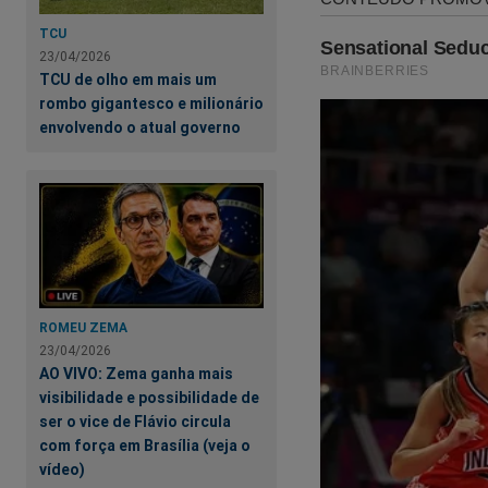
TCU
23/04/2026
TCU de olho em mais um
rombo gigantesco e milionário
envolvendo o atual governo
Nas últimas semanas, 
realidade. A cruel per
ter limites! O "siste
aquele pleito eleitora
Cena do Crime"
,
um
ROMEU ZEMA
23/04/2026
link abaixo para adquir
AO VIVO: Zema ganha mais
visibilidade e possibilidade de
https://www.conteudo
ser o vice de Flávio circula
cena-do-crime
com força em Brasília (veja o
vídeo)