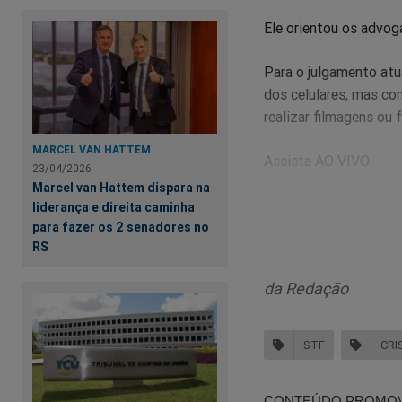
Ele orientou os advog
Para o julgamento atu
dos celulares, mas com
realizar filmagens ou 
MARCEL VAN HATTEM
Assista AO VIVO:
23/04/2026
Marcel van Hattem dispara na
liderança e direita caminha
para fazer os 2 senadores no
RS
da Redação
STF
CRI