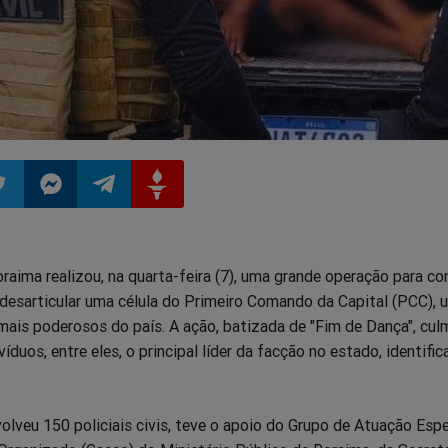
ilhar
mpartilhar
Compartilhar
Compartilhar
Compartilhar
Roraima realizou, na quarta-feira (7), uma grande operação para c
o
no
no
no
 desarticular uma célula do Primeiro Comando da Capital (PCC),
mais poderosos do país. A ação, batizada de "Fim de Dança", cul
pp
itter
Messenger
Telegram
Gettr
víduos, entre eles, o principal líder da facção no estado, identif
olveu 150 policiais civis, teve o apoio do Grupo de Atuação Espe