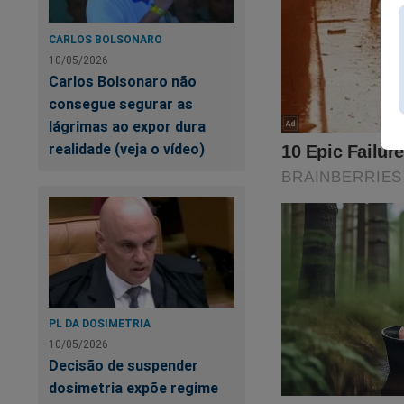
https://www.conte
CARLOS BOLSONARO
cena-do-crime
10/05/2026
Carlos Bolsonaro não
O próprio Bolsonaro 
consegue segurar as
lágrimas ao expor dura
realidade (veja o vídeo)
PL DA DOSIMETRIA
10/05/2026
Decisão de suspender
dosimetria expõe regime