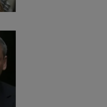
vista A
no
adeonline