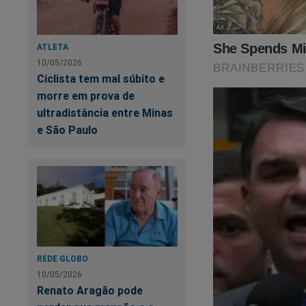
ATLETA
10/05/2026
Aproveite e torne-se
Ciclista tem mal súbito e
primeiro
PODCAS
morre em prova de
Verdade, onde os "a
ultradistância entre Minas
link:
https://assina
e São Paulo
Siga o Jornal da C
REDE GLOBO
10/05/2026
Renato Aragão pode