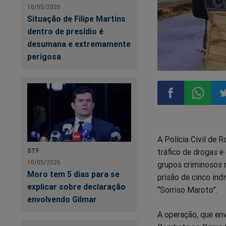
10/05/2026
Situação de Filipe Martins
dentro de presídio é
desumana e extremamente
perigosa
Compartilhar
Compart
Co
A Polícia Civil de 
no
no
n
tráfico de drogas e
STF
10/05/2026
grupos criminosos 
Facebook
Whatsa
Tw
Moro tem 5 dias para se
prisão de cinco indi
explicar sobre declaração
“Sorriso Maroto”.
envolvendo Gilmar
A operação, que env