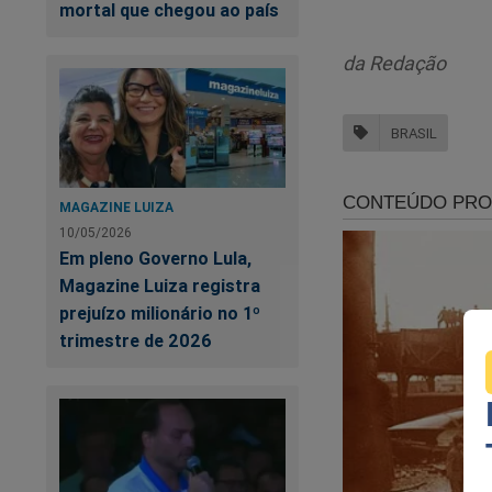
T
mortal que chegou ao país
da Redação
BRASIL
MAGAZINE LUIZA
10/05/2026
Em pleno Governo Lula,
Magazine Luiza registra
prejuízo milionário no 1º
Nas últimas semana
trimestre de 2026
realidade. A cruel 
ter limites! O "sis
aquele pleito eleit
do Crime"
,
um
best
abaixo para adquirir