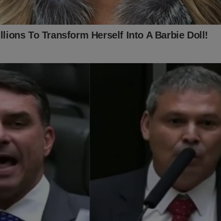
 nosso assinante, o que lhe dará o direito de assistir o
T
conservador do Brasil e ter acesso exclusivo ao conteúdo da Re
ssuntos proibidos" no Brasil são revelados. Para assinar, clique 
nte.jornaldacidadeonline.com.br/apresentacao
idade Online no Facebook:
https://www.facebook.com/jornaldacid