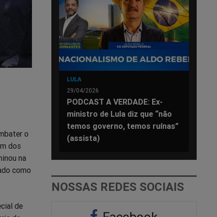
LULA
29/04/2026
PODCAST A VERDADE: Ex-
ministro de Lula diz que “não
temos governo, temos ruínas”
ombater o
(assista)
 um dos
minou na
icado como
NOSSAS REDES SOCIAIS
cial de
Facebook