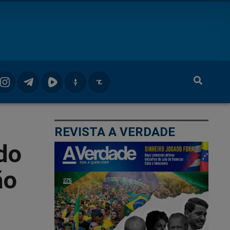
REVISTA A VERDADE
do
ão