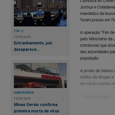
Combate ao Crime O
Justiça e Cidadani
mandados de busca 
foram presas em fla
TRF-2
A operação "Fim de
10/05/2026
pelo Ministério da 
Estranhamente, juiz
criminosas que atua
desaparece...
das autoridades par
população.
A prisão de lídere
tráfico de drogas 
em várias regiões d
HANTAVÍRUS
10/05/2026
Minas Gerais confirma
UR
primeira morte de vírus