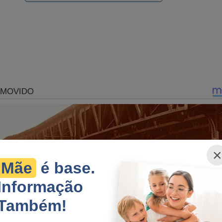
rump
s, a possibilidade de prisão de Jair Bolsonaro absurdamente se 
×
perseguição contra o ex-presidente, seus aliados e sua família par
Mãe
é base.
tema" quer esconder o que realmente aconteceu em 2022... Tudo s
Informação
oral foi documentado no livro
"O Fantasma do Alvorada - A Vol
 seller
no Brasil. Não perca tempo. Caso tenha interesse, clique n
Também!
 essa obra: