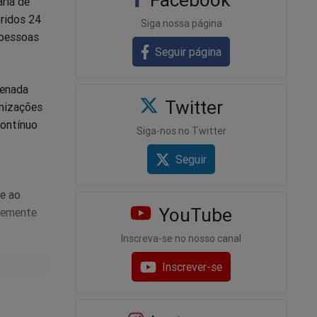
ria de
pridos 24
Siga nossa página
 pessoas
Seguir página
denada
Twitter
anizações
contínuo
Siga-nos no Twitter
Seguir
te ao
YouTube
unemente
Inscreva-se no nosso canal
Inscrever-se
e