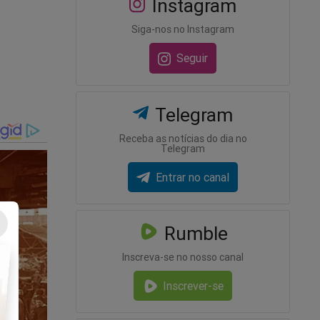
Instagram
Siga-nos no Instagram
Seguir
Telegram
Receba as notícias do dia no
Telegram
Entrar no canal
tornou
Rumble
ece não
obre
Inscreva-se no nosso canal
ta à Cena
Inscrever-se
o link