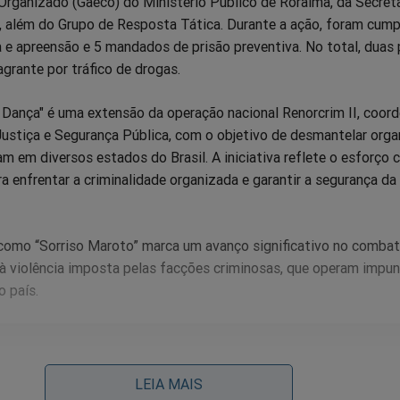
rganizado (Gaeco) do Ministério Público de Roraima, da Secreta
a, além do Grupo de Resposta Tática. Durante a ação, foram cum
e apreensão e 5 mandados de prisão preventiva. No total, duas
grante por tráfico de drogas.
 Dança" é uma extensão da operação nacional Renorcrim II, coor
Justiça e Segurança Pública, com o objetivo de desmantelar org
m em diversos estados do Brasil. A iniciativa reflete o esforço 
a enfrentar a criminalidade organizada e garantir a segurança da
s como “Sorriso Maroto” marca um avanço significativo no comba
e à violência imposta pelas facções criminosas, que operam imp
o país.
GENTE: Vaza informação de dentro do STF após a posse d
LEIA MAIS