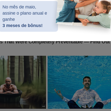
No mês de maio,
udoconservador.com.br/products/o-fantasma-do-alvorada-a-vol
assine o plano anual e
ganhe
já conhece o livro:
3 meses de bônus!