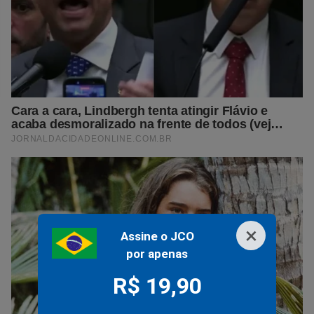
×
Assine o JCO
por apenas
R$ 19,90