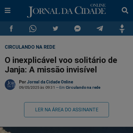
CIRCULANDO NA REDE
Compartilhar
Compartilhar
Compartilhar
Compartilhar
Compartilhar
Compar
O inexplicável voo solitário de
no
no
no
no
no
no
Janja: A missão invisível
Facebook
Whatsapp
Twitter
Messenger
Telegram
Gettr
Por
Jornal da Cidade Online
09/05/2025 às 09:31
Circulando na rede
LER NA ÁREA DO ASSINANTE