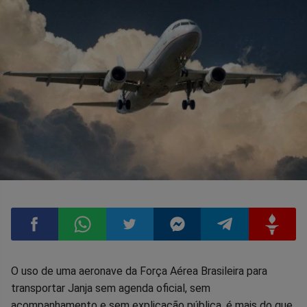
Compartilhar
Compartilhar
Compartilhar
Compartilhar
Compartilhar
Compart
O uso de uma aeronave da Força Aérea Brasileira para
transportar Janja sem agenda oficial, sem
no
no
no
no
no
no
acompanhamento e sem explicação pública, é mais do que