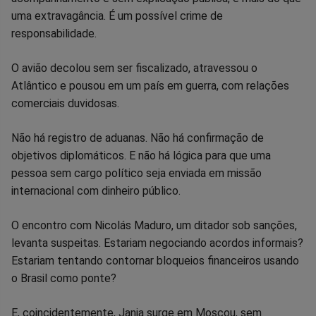
uma extravagância. É um possível crime de
Facebook
Whatsapp
Twitter
Messenger
Telegram
Gettr
responsabilidade.
O avião decolou sem ser fiscalizado, atravessou o
Atlântico e pousou em um país em guerra, com relações
comerciais duvidosas.
Não há registro de aduanas. Não há confirmação de
objetivos diplomáticos. E não há lógica para que uma
pessoa sem cargo político seja enviada em missão
internacional com dinheiro público.
O encontro com Nicolás Maduro, um ditador sob sanções,
levanta suspeitas. Estariam negociando acordos informais?
Estariam tentando contornar bloqueios financeiros usando
o Brasil como ponte?
E, coincidentemente, Janja surge em Moscou, sem