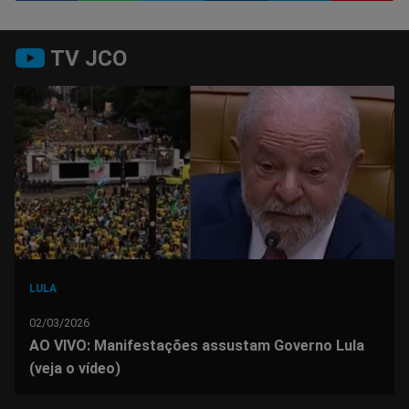
Compartilhar
Compartilhar
Compartilhar
Compartilhar
Compartilhar
Compart
TV JCO
no
no
no
no
no
no
Facebook
Whatsapp
Twitter
Messenger
Telegram
Gettr
LULA
02/03/2026
AO VIVO: Manifestações assustam Governo Lula
(veja o vídeo)