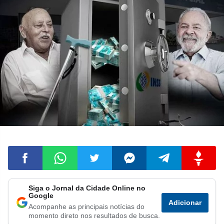
Siga o Jornal da Cidade Online no
Compartilhar
Compartilhar
Compartilhar
Compartilhar
Compartilhar
Compart
Google
Adicionar
Acompanhe as principais notícias do
no
no
no
no
no
no
momento direto nos resultados de busca.