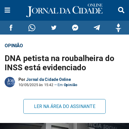
OPINIÃO
Compartilhar
Compartilhar
Compartilhar
Compartilhar
Compartilhar
Compar
DNA petista na roubalheira do
no
no
no
no
no
no
INSS está evidenciado
Facebook
Whatsapp
Twitter
Messenger
Telegram
Gettr
Por
Jornal da Cidade Online
10/05/2025 às 15:42
Opinião
LER NA ÁREA DO ASSINANTE