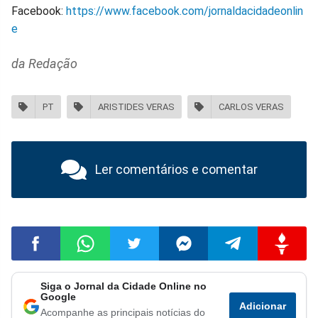
Facebook:
https://www.facebook.com/jornaldacidadeonlin
e
da Redação
PT
ARISTIDES VERAS
CARLOS VERAS
Ler comentários e comentar
Siga o Jornal da Cidade Online no
Compartilhar
Compartilhar
Compartilhar
Compartilhar
Compartilhar
Compart
Google
Adicionar
Acompanhe as principais notícias do