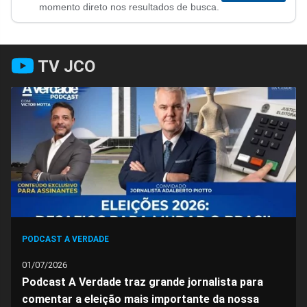
no
no
no
no
no
no
momento direto nos resultados de busca.
Facebook
Whatsapp
Twitter
Messenger
Telegram
Gettr
TV JCO
PODCAST A VERDADE
01/07/2026
Podcast A Verdade traz grande jornalista para
comentar a eleição mais importante da nossa