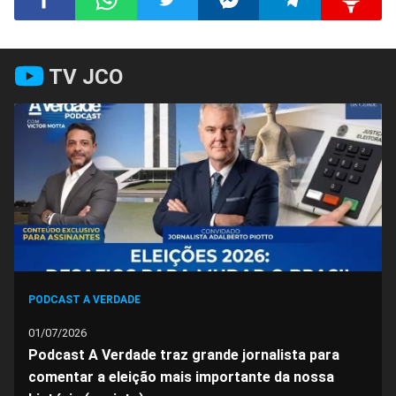
Compartilhar
Compartilhar
Compartilhar
Compartilhar
Compartilhar
Compart
TV JCO
no
no
no
no
no
no
Facebook
Whatsapp
Twitter
Messenger
Telegram
Gettr
PODCAST A VERDADE
01/07/2026
Podcast A Verdade traz grande jornalista para
comentar a eleição mais importante da nossa