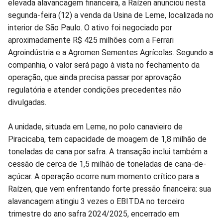
elevada alavancagem financeira, a Raízen anunciou nesta
no
no
no
no
no
no
segunda-feira (12) a venda da Usina de Leme, localizada no
interior de São Paulo. O ativo foi negociado por
Facebook
Whatsapp
Twitter
Messenger
Telegram
Gettr
aproximadamente R$ 425 milhões com a Ferrari
Agroindústria e a Agromen Sementes Agrícolas. Segundo a
companhia, o valor será pago à vista no fechamento da
operação, que ainda precisa passar por aprovação
regulatória e atender condições precedentes não
divulgadas.
A unidade, situada em Leme, no polo canavieiro de
Piracicaba, tem capacidade de moagem de 1,8 milhão de
toneladas de cana por safra. A transação inclui também a
cessão de cerca de 1,5 milhão de toneladas de cana-de-
açúcar. A operação ocorre num momento crítico para a
Raízen, que vem enfrentando forte pressão financeira: sua
alavancagem atingiu 3 vezes o EBITDA no terceiro
trimestre do ano safra 2024/2025, encerrado em