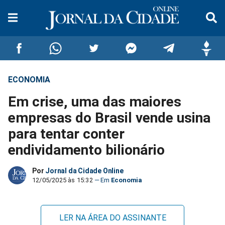
ECONOMIA
Compartilhar
Compartilhar
Compartilhar
Compartilhar
Compartilhar
Compar
Em crise, uma das maiores
no
no
no
no
no
no
empresas do Brasil vende usina
para tentar conter
Facebook
Whatsapp
Twitter
Messenger
Telegram
Gettr
endividamento bilionário
Por
Jornal da Cidade Online
12/05/2025 às 15:32
Economia
LER NA ÁREA DO ASSINANTE