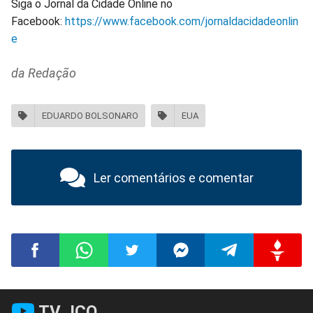
Siga o Jornal da Cidade Online no
Facebook:
https://www.facebook.com/jornaldacidadeonlin
e
da Redação
EDUARDO BOLSONARO
EUA
Ler comentários e comentar
Compartilhar
Compartilhar
Compartilhar
Compartilhar
Compartilhar
Compart
TV JCO