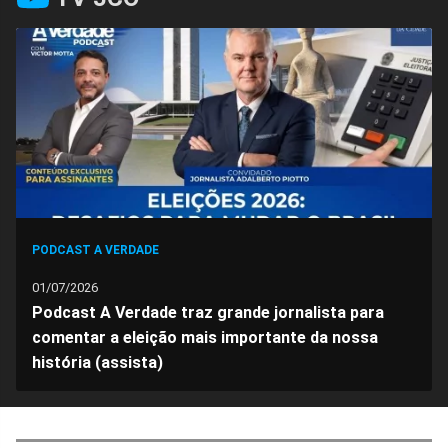
no
no
no
no
no
no
Facebook
Whatsapp
Twitter
Messenger
Telegram
Gettr
PODCAST A VERDADE
01/07/2026
Podcast A Verdade traz grande jornalista para
comentar a eleição mais importante da nossa
história (assista)