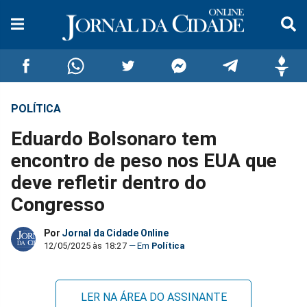
POLÍTICA
Compartilhar
Compartilhar
Compartilhar
Compartilhar
Compartilhar
Compar
Eduardo Bolsonaro tem
no
no
no
no
no
no
encontro de peso nos EUA que
deve refletir dentro do
Facebook
Whatsapp
Twitter
Messenger
Telegram
Gettr
Congresso
Por
Jornal da Cidade Online
12/05/2025 às 18:27
Política
LER NA ÁREA DO ASSINANTE