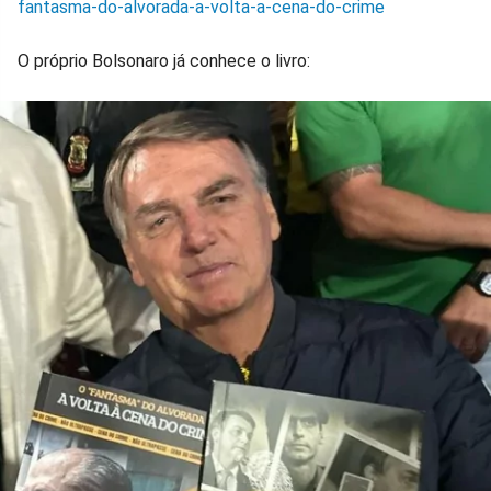
fantasma-do-alvorada-a-volta-a-cena-do-crime
O próprio Bolsonaro já conhece o livro: