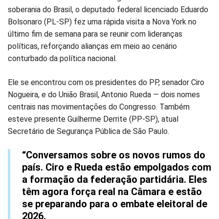
soberania do Brasil, o deputado federal licenciado Eduardo
no
no
no
no
no
no
Bolsonaro (PL-SP) fez uma rápida visita a Nova York no
último fim de semana para se reunir com lideranças
Facebook
Whatsapp
Twitter
Messenger
Telegram
Gettr
políticas, reforçando alianças em meio ao cenário
conturbado da política nacional.
Ele se encontrou com os presidentes do PP, senador Ciro
Nogueira, e do União Brasil, Antonio Rueda — dois nomes
centrais nas movimentações do Congresso. Também
esteve presente Guilherme Derrite (PP-SP), atual
Secretário de Segurança Pública de São Paulo.
“Conversamos sobre os novos rumos do
país. Ciro e Rueda estão empolgados com
a formação da federação partidária. Eles
têm agora força real na Câmara e estão
se preparando para o embate eleitoral de
2026.