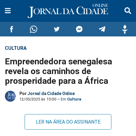
CULTURA
Compartilhar
Compartilhar
Compartilhar
Compartilhar
Compartilhar
Compar
Empreendedora senegalesa
no
no
no
no
no
no
revela os caminhos de
prosperidade para a África
Facebook
Whatsapp
Twitter
Messenger
Telegram
Gettr
Por
Jornal da Cidade Online
12/05/2025 às 15:00
Cultura
LER NA ÁREA DO ASSINANTE