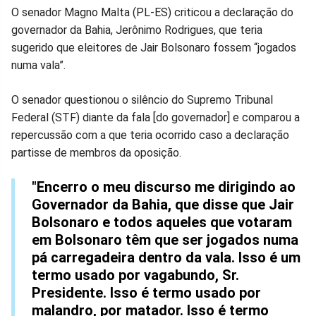
Compartilhar
Compartilhar
Compartilhar
Compartilhar
Compartilhar
Compart
O senador Magno Malta (PL-ES) criticou a declaração do
governador da Bahia, Jerônimo Rodrigues, que teria
no
no
no
no
no
no
sugerido que eleitores de Jair Bolsonaro fossem “jogados
numa vala”.
Facebook
Whatsapp
Twitter
Messenger
Telegram
Gettr
O senador questionou o silêncio do Supremo Tribunal
Federal (STF) diante da fala [do governador] e comparou a
repercussão com a que teria ocorrido caso a declaração
partisse de membros da oposição.
"Encerro o meu discurso me dirigindo ao
Governador da Bahia, que disse que Jair
Bolsonaro e todos aqueles que votaram
em Bolsonaro têm que ser jogados numa
pá carregadeira dentro da vala. Isso é um
termo usado por vagabundo, Sr.
Presidente. Isso é termo usado por
malandro, por matador. Isso é termo