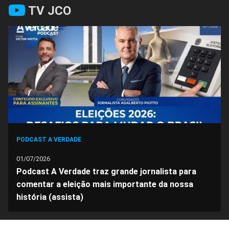
Compartilhar
Compartilhar
Compartilhar
Compartilhar
Compartilhar
Compart
TV JCO
no
no
no
no
no
no
Facebook
Whatsapp
Twitter
Messenger
Telegram
Gettr
PODCAST A VERDADE
01/07/2026
Podcast A Verdade traz grande jornalista para
comentar a eleição mais importante da nossa
história (assista)