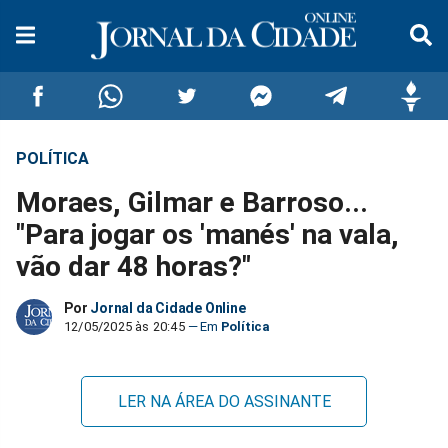
POLÍTICA
Compartilhar
Compartilhar
Compartilhar
Compartilhar
Compartilhar
Compar
Moraes, Gilmar e Barroso...
no
no
no
no
no
no
"Para jogar os 'manés' na vala,
vão dar 48 horas?"
Facebook
Whatsapp
Twitter
Messenger
Telegram
Gettr
Por
Jornal da Cidade Online
12/05/2025 às 20:45
Política
LER NA ÁREA DO ASSINANTE