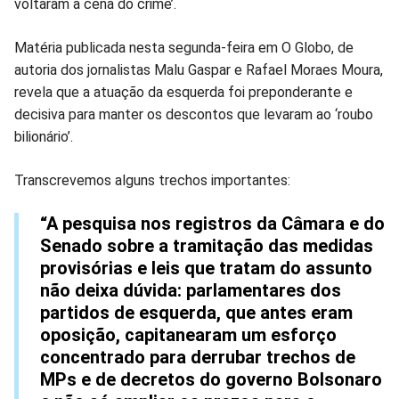
voltaram à cena do crime’.
no
no
no
no
no
no
Matéria publicada nesta segunda-feira em O Globo, de
Facebook
Whatsapp
Twitter
Messenger
Telegram
Gettr
autoria dos jornalistas Malu Gaspar e Rafael Moraes Moura,
revela que a atuação da esquerda foi preponderante e
decisiva para manter os descontos que levaram ao ‘roubo
bilionário’.
Transcrevemos alguns trechos importantes:
“A pesquisa nos registros da Câmara e do
Senado sobre a tramitação das medidas
provisórias e leis que tratam do assunto
não deixa dúvida: parlamentares dos
partidos de esquerda, que antes eram
oposição, capitanearam um esforço
concentrado para derrubar trechos de
MPs e de decretos do governo Bolsonaro