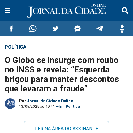
POLÍTICA
Compartilhar
Compartilhar
Compartilhar
Compartilhar
Compartilhar
Compar
O Globo se insurge com roubo
no
no
no
no
no
no
no INSS e revela: “Esquerda
brigou para manter descontos
Facebook
Whatsapp
Twitter
Messenger
Telegram
Gettr
que levaram a fraude”
Por
Jornal da Cidade Online
13/05/2025 às 19:41
Política
LER NA ÁREA DO ASSINANTE