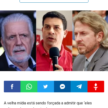
Compartilhar
Compartilhar
Compartilhar
Compartilhar
Compartilhar
Compart
A velha mídia está sendo forçada a admitir que ‘eles