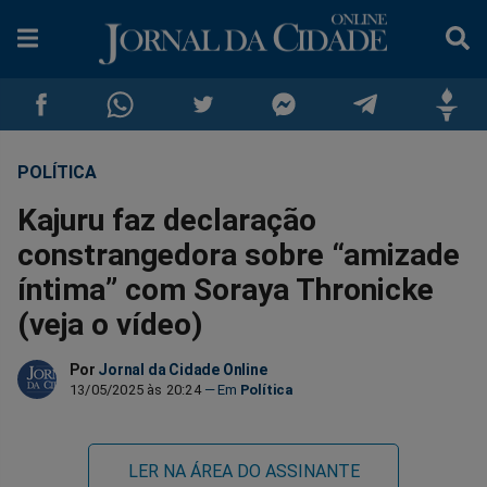
POLÍTICA
Compartilhar
Compartilhar
Compartilhar
Compartilhar
Compartilhar
Compar
Kajuru faz declaração
no
no
no
no
no
no
constrangedora sobre “amizade
íntima” com Soraya Thronicke
Facebook
Whatsapp
Twitter
Messenger
Telegram
Gettr
(veja o vídeo)
Por
Jornal da Cidade Online
13/05/2025 às 20:24
Política
LER NA ÁREA DO ASSINANTE