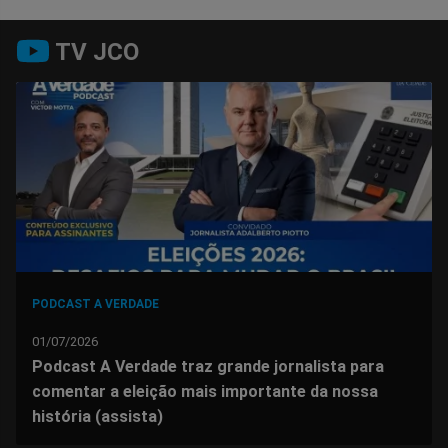
Compartilhar
Compartilhar
Compartilhar
Compartilhar
Compartilhar
Compart
TV JCO
no
no
no
no
no
no
Facebook
Whatsapp
Twitter
Messenger
Telegram
Gettr
PODCAST A VERDADE
01/07/2026
Podcast A Verdade traz grande jornalista para
comentar a eleição mais importante da nossa
história (assista)