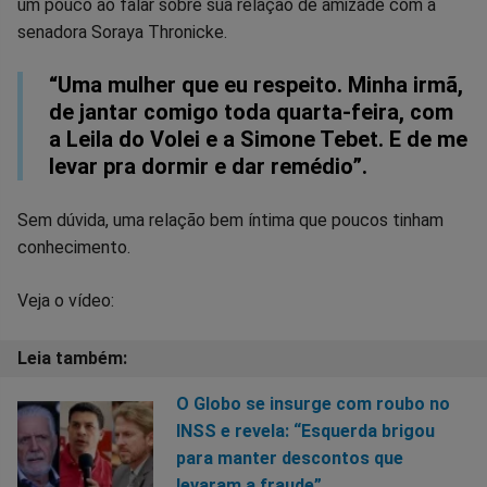
um pouco ao falar sobre sua relação de amizade com a
no
no
no
no
no
no
senadora Soraya Thronicke.
Facebook
Whatsapp
Twitter
Messenger
Telegram
Gettr
“Uma mulher que eu respeito. Minha irmã,
de jantar comigo toda quarta-feira, com
a Leila do Volei e a Simone Tebet. E de me
levar pra dormir e dar remédio”.
Sem dúvida, uma relação bem íntima que poucos tinham
conhecimento.
Veja o vídeo:
O Globo se insurge com roubo no
INSS e revela: “Esquerda brigou
para manter descontos que
levaram a fraude”