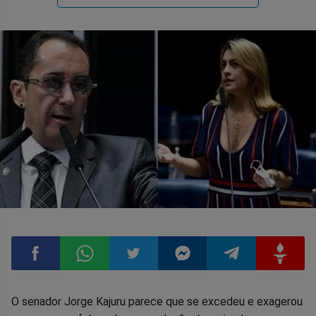
Compartilhar
Compartilhar
Compartilhar
Compartilhar
Compartilhar
Compart
O senador Jorge Kajuru parece que se excedeu e exagerou