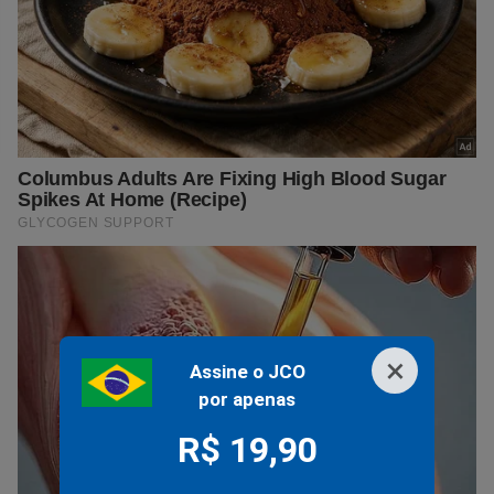
×
Assine o JCO
por apenas
R$ 19,90