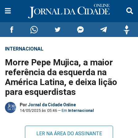
INTERNACIONAL
Compartilhar
Compartilhar
Compartilhar
Compartilhar
Compartilhar
Compar
Morre Pepe Mujica, a maior
no
no
no
no
no
no
referência da esquerda na
América Latina, e deixa lição
Facebook
Whatsapp
Twitter
Messenger
Telegram
Gettr
para esquerdistas
Por
Jornal da Cidade Online
14/05/2025 às 05:46
Internacional
LER NA ÁREA DO ASSINANTE