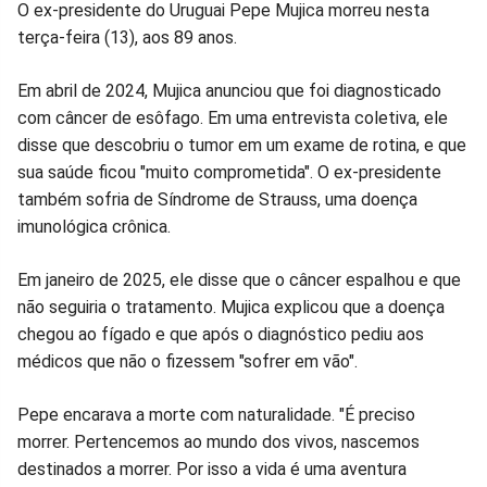
Compartilhar
Compartilhar
Compartilhar
Compartilhar
Compartilhar
Compart
O ex-presidente do Uruguai Pepe Mujica morreu nesta
terça-feira (13), aos 89 anos.
no
no
no
no
no
no
Em abril de 2024, Mujica anunciou que foi diagnosticado
Facebook
Whatsapp
Twitter
Messenger
Telegram
Gettr
com câncer de esôfago. Em uma entrevista coletiva, ele
disse que descobriu o tumor em um exame de rotina, e que
sua saúde ficou "muito comprometida". O ex-presidente
também sofria de Síndrome de Strauss, uma doença
imunológica crônica.
Em janeiro de 2025, ele disse que o câncer espalhou e que
não seguiria o tratamento. Mujica explicou que a doença
chegou ao fígado e que após o diagnóstico pediu aos
médicos que não o fizessem "sofrer em vão".
Pepe encarava a morte com naturalidade. "É preciso
morrer. Pertencemos ao mundo dos vivos, nascemos
destinados a morrer. Por isso a vida é uma aventura