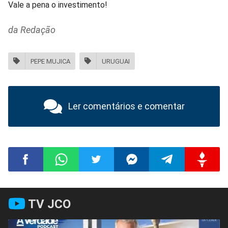
Vale a pena o investimento!
da Redação
PEPE MUJICA
URUGUAI
Ler comentários e comentar
Compartilhar
Compartilhar
Compartilhar
Compartilhar
Compartilhar
Compart
TV JCO
no
no
no
no
no
no