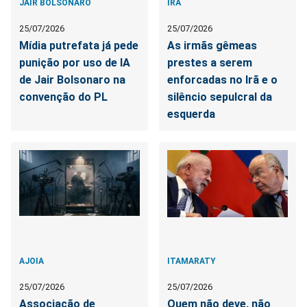
JAIR BOLSONARO
IRÃ
25/07/2026
25/07/2026
Mídia putrefata já pede
As irmãs gêmeas
punição por uso de IA
prestes a serem
de Jair Bolsonaro na
enforcadas no Irã e o
convenção do PL
silêncio sepulcral da
esquerda
AJOIA
ITAMARATY
25/07/2026
25/07/2026
Associação de
Quem não deve, não