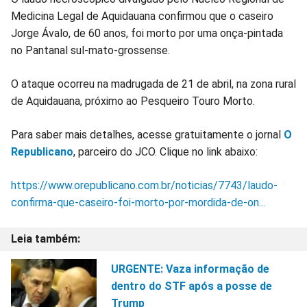
Medicina Legal de Aquidauana confirmou que o caseiro
no
no
no
no
no
no
Jorge Ávalo, de 60 anos, foi morto por uma onça-pintada
no Pantanal sul-mato-grossense.
Facebook
Whatsapp
Twitter
Messenger
Telegram
Gettr
O ataque ocorreu na madrugada de 21 de abril, na zona rural
de Aquidauana, próximo ao Pesqueiro Touro Morto.
Para saber mais detalhes, acesse gratuitamente o jornal
O
Republicano
, parceiro do JCO. Clique no link abaixo:
https://www.orepublicano.com.br/noticias/7743/laudo-
confirma-que-caseiro-foi-morto-por-mordida-de-on...
URGENTE: Vaza informação de
dentro do STF após a posse de
Trump