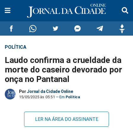
POLÍTICA
Compartilhar
Compartilhar
Compartilhar
Compartilhar
Compartilhar
Compar
Laudo confirma a crueldade da
no
no
no
no
no
no
morte do caseiro devorado por
onça no Pantanal
Facebook
Whatsapp
Twitter
Messenger
Telegram
Gettr
Por
Jornal da Cidade Online
15/05/2025 às 05:51
Política
LER NA ÁREA DO ASSINANTE