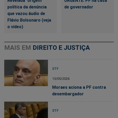
Revelada "origem"
URGENTE: PF na casa
política da denúncia
de governador
que vazou áudio de
Flávio Bolsonaro (veja
o vídeo)
MAIS EM
DIREITO E JUSTIÇA
STF
15/05/2026
Moraes aciona a PF contra
desembargador
STF