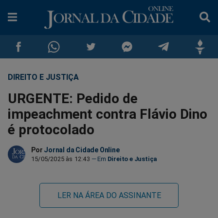
DIREITO E JUSTIÇA
Compartilhar
Compartilhar
Compartilhar
Compartilhar
Compartilhar
Compar
URGENTE: Pedido de
no
no
no
no
no
no
impeachment contra Flávio Dino
é protocolado
Facebook
Whatsapp
Twitter
Messenger
Telegram
Gettr
Por
Jornal da Cidade Online
15/05/2025 às 12:43
Direito e Justiça
LER NA ÁREA DO ASSINANTE