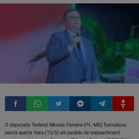
Compartilhar
Compartilhar
Compartilhar
Compartilhar
Compartilhar
Compart
O deputado federal Nikolas Ferreira (PL-MG) formalizou
nesta quinta-feira (15/5) um pedido de impeachment