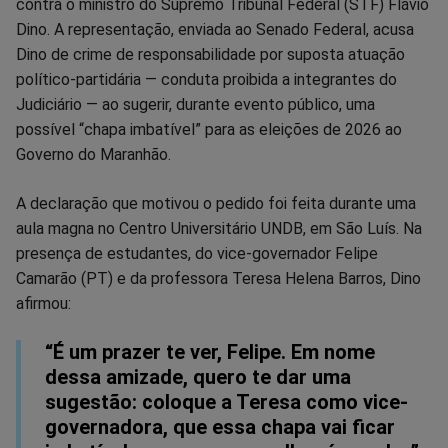
no
no
no
no
no
no
contra o ministro do Supremo Tribunal Federal (STF) Flávio
Dino. A representação, enviada ao Senado Federal, acusa
Facebook
Whatsapp
Twitter
Messenger
Telegram
Gettr
Dino de crime de responsabilidade por suposta atuação
político-partidária — conduta proibida a integrantes do
Judiciário — ao sugerir, durante evento público, uma
possível “chapa imbatível” para as eleições de 2026 ao
Governo do Maranhão.
A declaração que motivou o pedido foi feita durante uma
aula magna no Centro Universitário UNDB, em São Luís. Na
presença de estudantes, do vice-governador Felipe
Camarão (PT) e da professora Teresa Helena Barros, Dino
afirmou:
“É um prazer te ver, Felipe. Em nome
dessa amizade, quero te dar uma
sugestão: coloque a Teresa como vice-
governadora, que essa chapa vai ficar