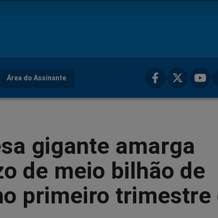
Área do Assinante
sa gigante amarga
zo de meio bilhão de
no primeiro trimestre