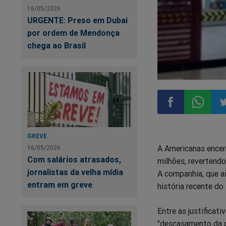
16/05/2026
URGENTE: Preso em Dubai
por ordem de Mendonça
chega ao Brasil
Compartilhar
Compart
Co
GREVE
A Americanas encer
16/05/2026
no
no
n
Com salários atrasados,
milhões, revertendo
jornalistas da velha mídia
A companhia, que a
Facebook
Whatsa
Tw
entram em greve
história recente do
Entre as justificat
"descasamento da da