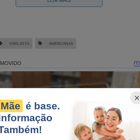
LEIA MAIS
VAREJISTA
AMERICANAS
mpresa também caiu 27,6%, totalizando R$ 891 milhões. A marge
%, registrando queda de mais de quatro pontos percentuais em
 passado.
 é reflexo direto de uma administração marcada por fraudes bilio
3, vieram à tona inconsistências contábeis de mais de R$ 20 bi
×
ta. Em 2025, ex-diretores passaram a ser alvos de denúncias crim
Mãe
é base.
osa e manipulação de mercado.
Informação
 crescimento pontual nas vendas físicas nos primeiros quatro m
elo período da Páscoa, a Americanas segue sob recuperação judic
Também!
ente recuperar a confiança de consumidores e investidores. En