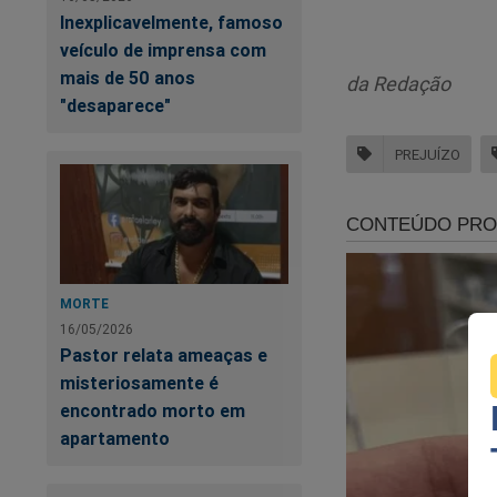
Inexplicavelmente, famoso
veículo de imprensa com
mais de 50 anos
da Redação
"desaparece"
PREJUÍZO
O lucro bruto da e
foi de apenas 29,1
comparação ao ano
O cenário desolador
MORTE
má conduta. Em 202
16/05/2026
balanços da varejis
Pastor relata ameaças e
organização crimin
misteriosamente é
encontrado morto em
Apesar de anunciar
apartamento
ano, impulsionado p
tenta desesperadam