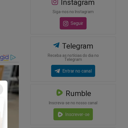
Instagram
Siga-nos no Instagram
Seguir
Telegram
m bruta
Receba as notícias do dia no
Telegram
Entrar no canal
nárias e
lhões nos
inais por
Rumble
Inscreva-se no nosso canal
eses do
Inscrever-se
ial e
quanto