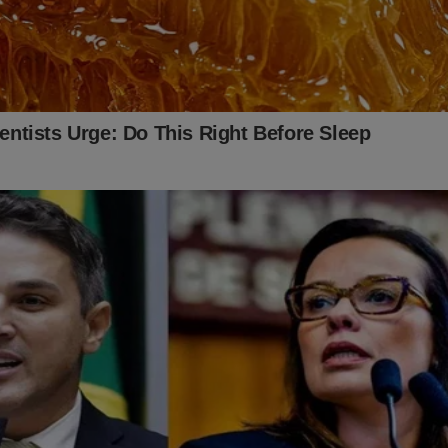
tema" quer esconder o que realmente aconteceu em 2022... Tudo s
oral foi documentado no livro
"O Fantasma do Alvorada - A Vol
 seller
no Brasil. Não perca tempo. Caso tenha interesse, clique n
 essa obra:
udoconservador.com.br/products/o-fantasma-do-alvorada-a-vol
já conhece o livro: