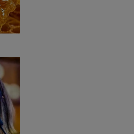
obre
ta à Cena
o link
ta-a-