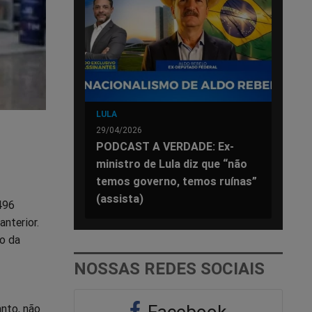
LULA
29/04/2026
PODCAST A VERDADE: Ex-
ministro de Lula diz que “não
temos governo, temos ruínas”
(assista)
496
nterior.
o da
NOSSAS REDES SOCIAIS
Facebook
anto, não