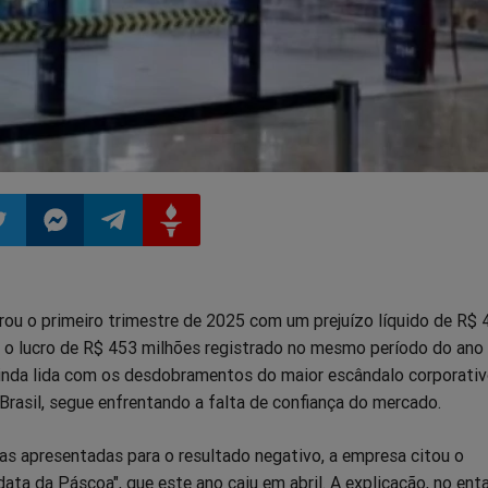
ilhar
mpartilhar
Compartilhar
Compartilhar
Compartilhar
rou o primeiro trimestre de 2025 com um prejuízo líquido de R$ 
o
no
no
no
 o lucro de R$ 453 milhões registrado no mesmo período do ano a
inda lida com os desdobramentos do maior escândalo corporativ
pp
itter
Messenger
Telegram
Gettr
 Brasil, segue enfrentando a falta de confiança do mercado.
ivas apresentadas para o resultado negativo, a empresa citou o
ta da Páscoa", que este ano caiu em abril. A explicação, no ent