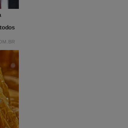
e
tornou
ece não