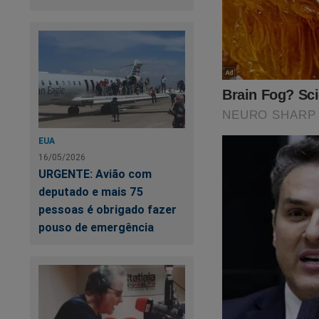
ter limites! O "sis
aquele pleito eleit
do Crime"
,
um
best
abaixo para adquirir
https://www.conte
cena-do-crime
EUA
O próprio Bolsonaro 
16/05/2026
URGENTE: Avião com
deputado e mais 75
pessoas é obrigado fazer
pouso de emergência