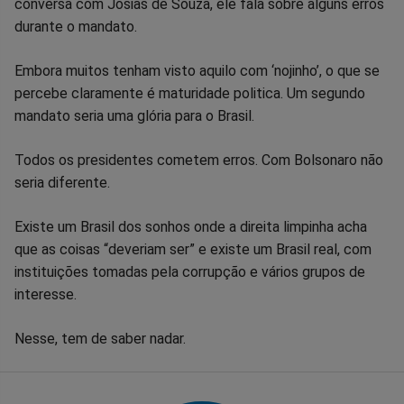
conversa com Josias de Souza, ele fala sobre alguns erros
no
no
no
no
no
no
durante o mandato.
Facebook
Whatsapp
Twitter
Messenger
Telegram
Gettr
Embora muitos tenham visto aquilo com ‘nojinho’, o que se
percebe claramente é maturidade politica. Um segundo
mandato seria uma glória para o Brasil.
Todos os presidentes cometem erros. Com Bolsonaro não
seria diferente.
Existe um Brasil dos sonhos onde a direita limpinha acha
que as coisas “deveriam ser” e existe um Brasil real, com
instituições tomadas pela corrupção e vários grupos de
interesse.
Nesse, tem de saber nadar.