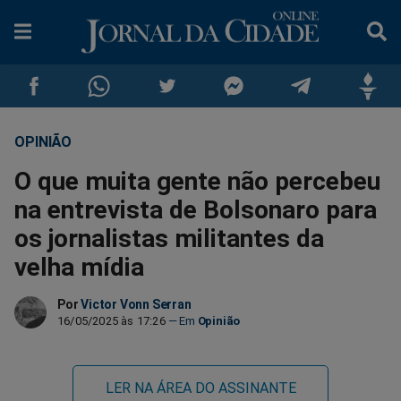
OPINIÃO
Compartilhar
Compartilhar
Compartilhar
Compartilhar
Compartilhar
Compar
O que muita gente não percebeu
no
no
no
no
no
no
na entrevista de Bolsonaro para
os jornalistas militantes da
Facebook
Whatsapp
Twitter
Messenger
Telegram
Gettr
velha mídia
Por
Victor Vonn Serran
16/05/2025 às 17:26
Opinião
LER NA ÁREA DO ASSINANTE