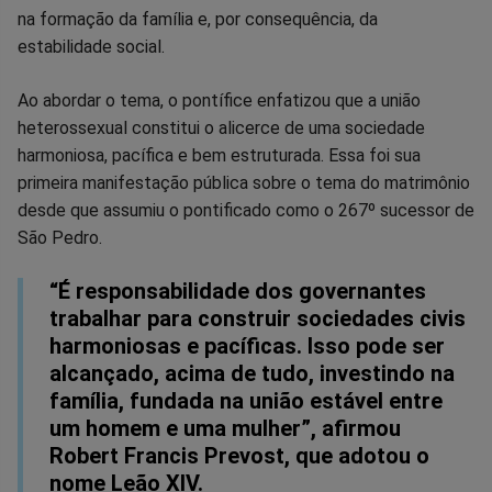
Facebook
Whatsapp
Twitter
Messenger
Telegram
Gettr
na formação da família e, por consequência, da
estabilidade social.
Ao abordar o tema, o pontífice enfatizou que a união
heterossexual constitui o alicerce de uma sociedade
harmoniosa, pacífica e bem estruturada. Essa foi sua
primeira manifestação pública sobre o tema do matrimônio
desde que assumiu o pontificado como o 267º sucessor de
São Pedro.
“É responsabilidade dos governantes
trabalhar para construir sociedades civis
harmoniosas e pacíficas. Isso pode ser
alcançado, acima de tudo, investindo na
família, fundada na união estável entre
um homem e uma mulher”, afirmou
Robert Francis Prevost, que adotou o
nome Leão XIV.