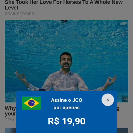
×
Assine o JCO
por apenas
R$ 19,90