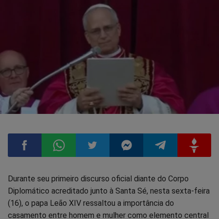
Compartilhar
Compartilhar
Compartilhar
Compartilhar
Compartilhar
Compart
Durante seu primeiro discurso oficial diante do Corpo
Diplomático acreditado junto à Santa Sé, nesta sexta-feira
no
no
no
no
no
no
(16), o papa Leão XIV ressaltou a importância do
casamento entre homem e mulher como elemento central