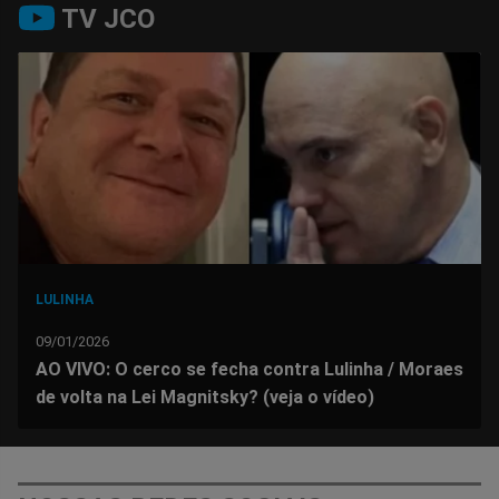
TV JCO
no
no
no
no
no
no
Facebook
Whatsapp
Twitter
Messenger
Telegram
Gettr
LULINHA
09/01/2026
AO VIVO: O cerco se fecha contra Lulinha / Moraes
de volta na Lei Magnitsky? (veja o vídeo)