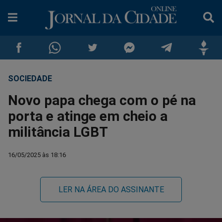
SOCIEDADE
Compartilhar
Compartilhar
Compartilhar
Compartilhar
Compartilhar
Compar
Novo papa chega com o pé na
no
no
no
no
no
no
porta e atinge em cheio a
militância LGBT
Facebook
Whatsapp
Twitter
Messenger
Telegram
Gettr
16/05/2025 às 18:16
LER NA ÁREA DO ASSINANTE