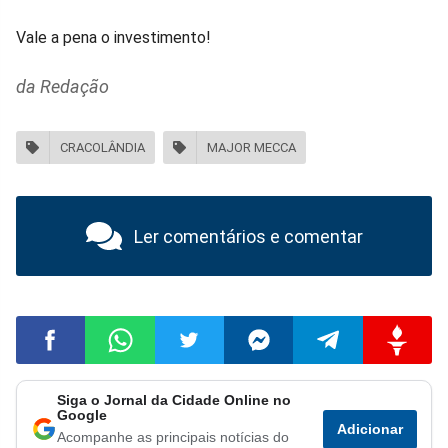
Vale a pena o investimento!
da Redação
CRACOLÂNDIA
MAJOR MECCA
Ler comentários e comentar
Siga o Jornal da Cidade Online no
Compartilhar
Compartilhar
Compartilhar
Compartilhar
Compartilhar
Compart
Google
Adicionar
Acompanhe as principais notícias do