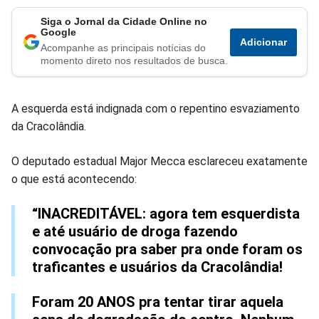
Siga o Jornal da Cidade Online no
Compartilhar
Compartilhar
Compartilhar
Compartilhar
Compartilhar
Compart
Google
Adicionar
Acompanhe as principais notícias do
no
no
no
no
no
no
momento direto nos resultados de busca.
Facebook
Whatsapp
Twitter
Messenger
Telegram
Gettr
A esquerda está indignada com o repentino esvaziamento
da Cracolândia.
O deputado estadual Major Mecca esclareceu exatamente
o que está acontecendo:
“INACREDITÁVEL: agora tem esquerdista
e até usuário de droga fazendo
convocação pra saber pra onde foram os
traficantes e usuários da Cracolândia!⠀
Foram 20 ANOS pra tentar tirar aquela