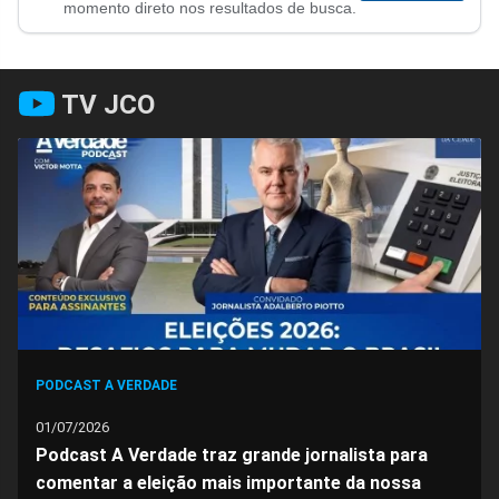
no
no
no
no
no
no
momento direto nos resultados de busca.
Facebook
Whatsapp
Twitter
Messenger
Telegram
Gettr
TV JCO
PODCAST A VERDADE
01/07/2026
Podcast A Verdade traz grande jornalista para
comentar a eleição mais importante da nossa