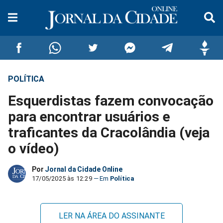
POLÍTICA
Compartilhar
Compartilhar
Compartilhar
Compartilhar
Compartilhar
Compar
Esquerdistas fazem convocação
no
no
no
no
no
no
para encontrar usuários e
traficantes da Cracolândia (veja
Facebook
Whatsapp
Twitter
Messenger
Telegram
Gettr
o vídeo)
Por
Jornal da Cidade Online
17/05/2025 às 12:29
Política
LER NA ÁREA DO ASSINANTE