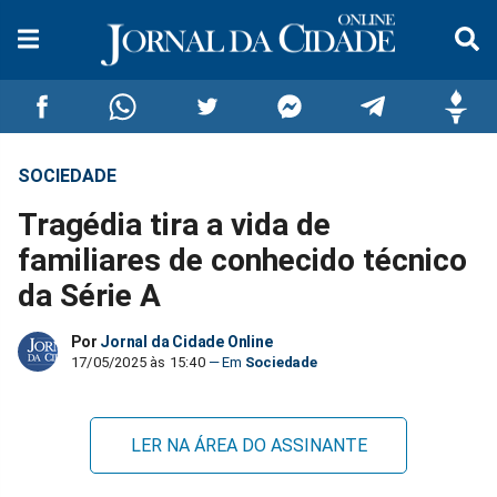
SOCIEDADE
Compartilhar
Compartilhar
Compartilhar
Compartilhar
Compartilhar
Compar
Tragédia tira a vida de
no
no
no
no
no
no
familiares de conhecido técnico
da Série A
Facebook
Whatsapp
Twitter
Messenger
Telegram
Gettr
Por
Jornal da Cidade Online
17/05/2025 às 15:40
Sociedade
LER NA ÁREA DO ASSINANTE