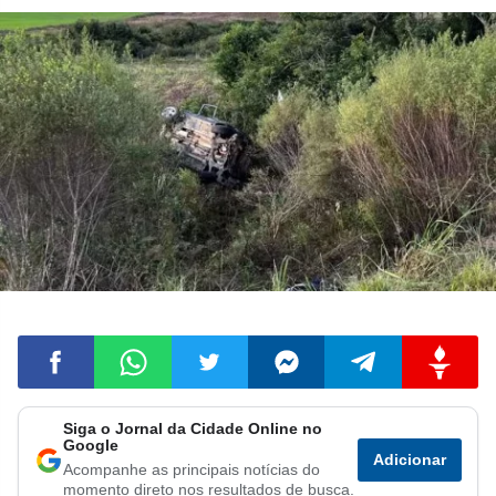
Siga o Jornal da Cidade Online no
Compartilhar
Compartilhar
Compartilhar
Compartilhar
Compartilhar
Compart
Google
Adicionar
Acompanhe as principais notícias do
no
no
no
no
no
no
momento direto nos resultados de busca.