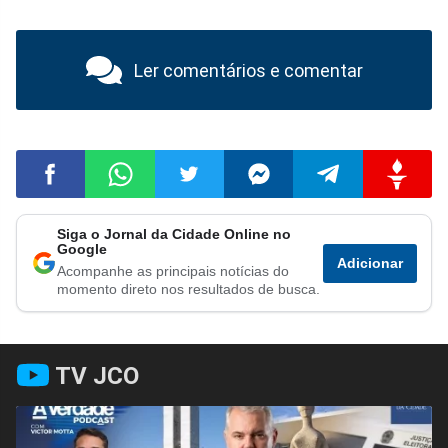
Ler comentários e comentar
Siga o Jornal da Cidade Online no
Compartilhar
Compartilhar
Compartilhar
Compartilhar
Compartilhar
Compart
Google
Adicionar
Acompanhe as principais notícias do
no
no
no
no
no
no
momento direto nos resultados de busca.
Facebook
Whatsapp
Twitter
Messenger
Telegram
Gettr
TV JCO