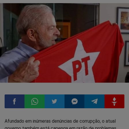
Compartilhar
Compartilhar
Compartilhar
Compartilhar
Compartilhar
Compart
Afundado em inúmeras denúncias de corrupção, o atual
governo também está capenga em razão de problemas