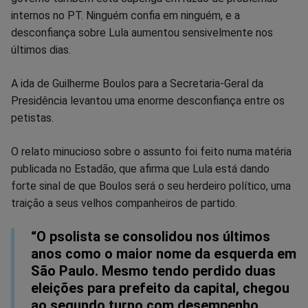
no
no
no
no
no
no
internos no PT. Ninguém confia em ninguém, e a
desconfiança sobre Lula aumentou sensivelmente nos
Facebook
Whatsapp
Twitter
Messenger
Telegram
Gettr
últimos dias.
A ida de Guilherme Boulos para a Secretaria-Geral da
Presidência levantou uma enorme desconfiança entre os
petistas.
O relato minucioso sobre o assunto foi feito numa matéria
publicada no Estadão, que afirma que Lula está dando
forte sinal de que Boulos será o seu herdeiro político, uma
traição a seus velhos companheiros de partido.
“O psolista se consolidou nos últimos
anos como o maior nome da esquerda em
São Paulo. Mesmo tendo perdido duas
eleições para prefeito da capital, chegou
ao segundo turno com desempenho