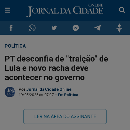
POLÍTICA
Compartilhar
Compartilhar
Compartilhar
Compartilhar
Compartilhar
Compar
PT desconfia de "traição" de
no
no
no
no
no
no
Lula e novo racha deve
acontecer no governo
Facebook
Whatsapp
Twitter
Messenger
Telegram
Gettr
Por
Jornal da Cidade Online
19/05/2025 às 07:07
Política
LER NA ÁREA DO ASSINANTE