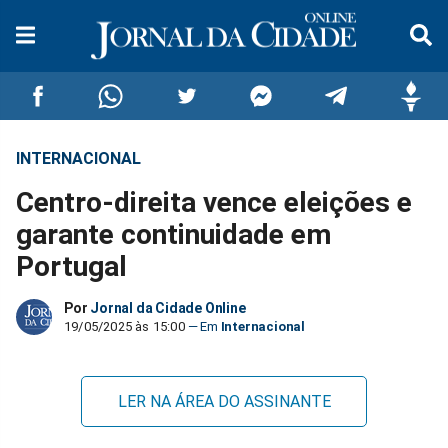
INTERNACIONAL
Compartilhar
Compartilhar
Compartilhar
Compartilhar
Compartilhar
Compar
Centro-direita vence eleições e
no
no
no
no
no
no
garante continuidade em
Portugal
Facebook
Whatsapp
Twitter
Messenger
Telegram
Gettr
Por
Jornal da Cidade Online
19/05/2025 às 15:00
Internacional
LER NA ÁREA DO ASSINANTE