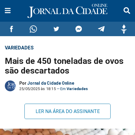
VARIEDADES
Compartilhar
Compartilhar
Compartilhar
Compartilhar
Compartilhar
Compar
Mais de 450 toneladas de ovos
no
no
no
no
no
no
são descartados
Facebook
Whatsapp
Twitter
Messenger
Telegram
Gettr
Por
Jornal da Cidade Online
25/05/2025 às 18:15
Variedades
LER NA ÁREA DO ASSINANTE