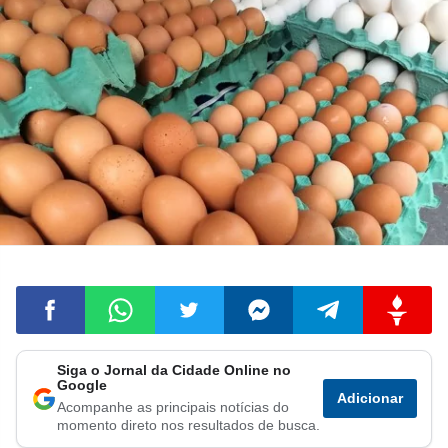
Siga o Jornal da Cidade Online no
Compartilhar
Compartilhar
Compartilhar
Compartilhar
Compartilhar
Compart
Google
Adicionar
Acompanhe as principais notícias do
no
no
no
no
no
no
momento direto nos resultados de busca.