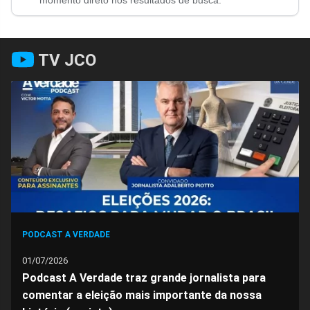
no
no
no
no
no
no
momento direto nos resultados de busca.
Facebook
Whatsapp
Twitter
Messenger
Telegram
Gettr
TV JCO
PODCAST A VERDADE
01/07/2026
Podcast A Verdade traz grande jornalista para
comentar a eleição mais importante da nossa