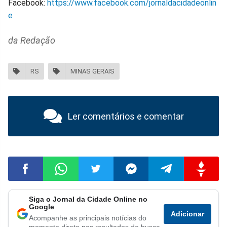
Facebook:
https://www.facebook.com/jornaldacidadeonlin
e
da Redação
RS
MINAS GERAIS
Ler comentários e comentar
Siga o Jornal da Cidade Online no
Compartilhar
Compartilhar
Compartilhar
Compartilhar
Compartilhar
Compart
Google
Adicionar
Acompanhe as principais notícias do