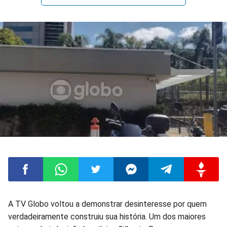
Compartilhar
Compartilhar
Compartilhar
Compartilhar
Compartilhar
Compart
A TV Globo voltou a demonstrar desinteresse por quem
verdadeiramente construiu sua história. Um dos maiores