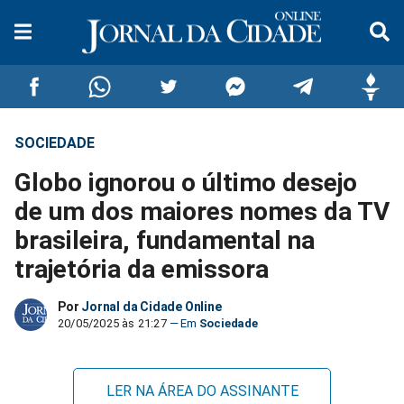
SOCIEDADE
Compartilhar
Compartilhar
Compartilhar
Compartilhar
Compartilhar
Compar
Globo ignorou o último desejo
no
no
no
no
no
no
de um dos maiores nomes da TV
brasileira, fundamental na
Facebook
Whatsapp
Twitter
Messenger
Telegram
Gettr
trajetória da emissora
Por
Jornal da Cidade Online
20/05/2025 às 21:27
Sociedade
LER NA ÁREA DO ASSINANTE