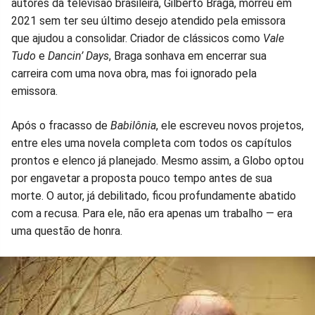
no
no
no
no
no
no
autores da televisão brasileira, Gilberto Braga, morreu em
2021 sem ter seu último desejo atendido pela emissora
Facebook
Whatsapp
Twitter
Messenger
Telegram
Gettr
que ajudou a consolidar. Criador de clássicos como
Vale
Tudo
e
Dancin’ Days
, Braga sonhava em encerrar sua
carreira com uma nova obra, mas foi ignorado pela
emissora.
Após o fracasso de
Babilônia
, ele escreveu novos projetos,
entre eles uma novela completa com todos os capítulos
prontos e elenco já planejado. Mesmo assim, a Globo optou
por engavetar a proposta pouco tempo antes de sua
morte. O autor, já debilitado, ficou profundamente abatido
com a recusa. Para ele, não era apenas um trabalho — era
uma questão de honra.