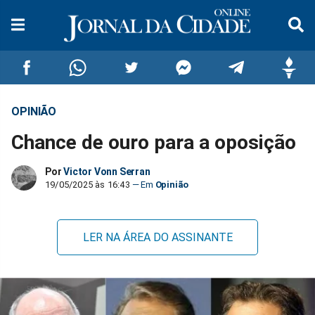
OPINIÃO
Compartilhar
Compartilhar
Compartilhar
Compartilhar
Compartilhar
Compar
Chance de ouro para a oposição
no
no
no
no
no
no
Por
Victor Vonn Serran
Facebook
Whatsapp
Twitter
Messenger
Telegram
Gettr
19/05/2025 às 16:43
Opinião
LER NA ÁREA DO ASSINANTE