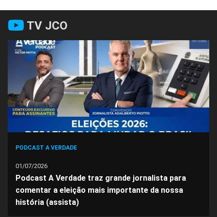
Compartilhar
Compartilhar
Compartilhar
Compartilhar
Compartilhar
Compart
TV JCO
no
no
no
no
no
no
Facebook
Whatsapp
Twitter
Messenger
Telegram
Gettr
PODCAST A VERDADE
01/07/2026
Podcast A Verdade traz grande jornalista para
comentar a eleição mais importante da nossa
história (assista)