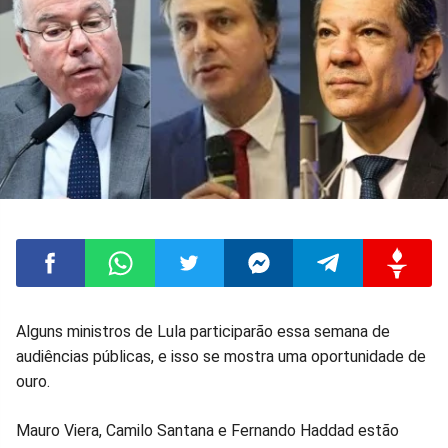
Compartilhar
Compartilhar
Compartilhar
Compartilhar
Compartilhar
Compart
Alguns ministros de Lula participarão essa semana de
audiências públicas, e isso se mostra uma oportunidade de
no
no
no
no
no
no
ouro.
Facebook
Whatsapp
Twitter
Messenger
Telegram
Gettr
Mauro Viera, Camilo Santana e Fernando Haddad estão