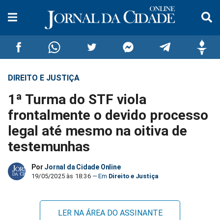
DIREITO E JUSTIÇA
Compartilhar
Compartilhar
Compartilhar
Compartilhar
Compartilhar
Compar
1ª Turma do STF viola
no
no
no
no
no
no
frontalmente o devido processo
legal até mesmo na oitiva de
Facebook
Whatsapp
Twitter
Messenger
Telegram
Gettr
testemunhas
Por
Jornal da Cidade Online
19/05/2025 às 18:36
Direito e Justiça
LER NA ÁREA DO ASSINANTE