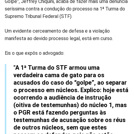
Golpe”, Jeffrey Chiquini, acaba de fazer mais uma denúncia
no
no
no
no
no
no
seríssima contra a condução do processo na 1ª Turma do
Supremo Tribunal Federal (STF).
Facebook
Whatsapp
Twitter
Messenger
Telegram
Gettr
Um evidente cerceamento de defesa e a violação
manifesta ao devido processo legal, está em curso.
Eis o que expôs o advogado:
"A 1ª Turma do STF armou uma
verdadeira cama de gato para os
acusados do caso do “golpe”, ao separar
o processo em núcleos. Explico: hoje está
ocorrendo a audiência de instrução
(oitiva de testemunhas) do núcleo 1, mas
o PGR está fazendo perguntas às
testemunhas de acusação sobre os réus
de outros núcleos, sem que estes