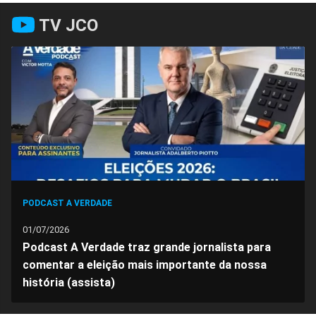
Compartilhar
Compartilhar
Compartilhar
Compartilhar
Compartilhar
Compart
TV JCO
no
no
no
no
no
no
Facebook
Whatsapp
Twitter
Messenger
Telegram
Gettr
PODCAST A VERDADE
01/07/2026
Podcast A Verdade traz grande jornalista para
comentar a eleição mais importante da nossa
história (assista)