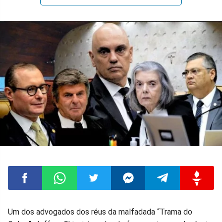
Compartilhar
Compartilhar
Compartilhar
Compartilhar
Compartilhar
Compart
Um dos advogados dos réus da malfadada “Trama do