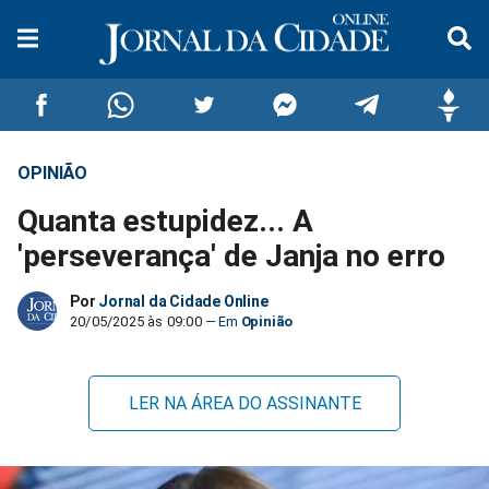
OPINIÃO
Compartilhar
Compartilhar
Compartilhar
Compartilhar
Compartilhar
Compar
Quanta estupidez... A
no
no
no
no
no
no
'perseverança' de Janja no erro
Facebook
Whatsapp
Twitter
Messenger
Telegram
Gettr
Por
Jornal da Cidade Online
20/05/2025 às 09:00
Opinião
LER NA ÁREA DO ASSINANTE