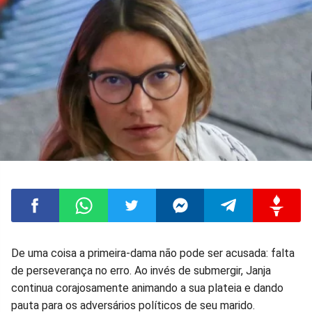
Compartilhar
Compartilhar
Compartilhar
Compartilhar
Compartilhar
Compart
De uma coisa a primeira-dama não pode ser acusada: falta
de perseverança no erro. Ao invés de submergir, Janja
no
no
no
no
no
no
continua corajosamente animando a sua plateia e dando
pauta para os adversários políticos de seu marido.