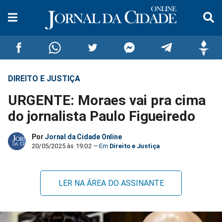
DIREITO E JUSTIÇA
Compartilhar
Compartilhar
Compartilhar
Compartilhar
Compartilhar
Compar
URGENTE: Moraes vai pra cima
no
no
no
no
no
no
do jornalista Paulo Figueiredo
Facebook
Whatsapp
Twitter
Messenger
Telegram
Gettr
Por
Jornal da Cidade Online
20/05/2025 às 19:02
Direito e Justiça
LER NA ÁREA DO ASSINANTE