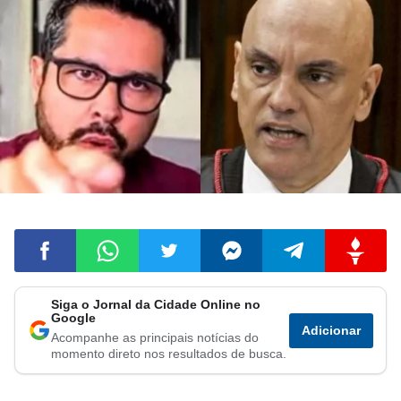
Siga o Jornal da Cidade Online no
Compartilhar
Compartilhar
Compartilhar
Compartilhar
Compartilhar
Compart
Google
Adicionar
Acompanhe as principais notícias do
no
no
no
no
no
no
momento direto nos resultados de busca.
Facebook
Whatsapp
Twitter
Messenger
Telegram
Gettr