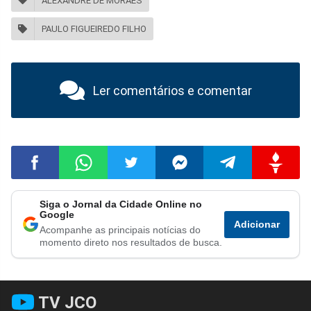
ALEXANDRE DE MORAES
PAULO FIGUEIREDO FILHO
Ler comentários e comentar
Siga o Jornal da Cidade Online no
Compartilhar
Compartilhar
Compartilhar
Compartilhar
Compartilhar
Compart
Google
Adicionar
Acompanhe as principais notícias do
no
no
no
no
no
no
momento direto nos resultados de busca.
Facebook
Whatsapp
Twitter
Messenger
Telegram
Gettr
TV JCO