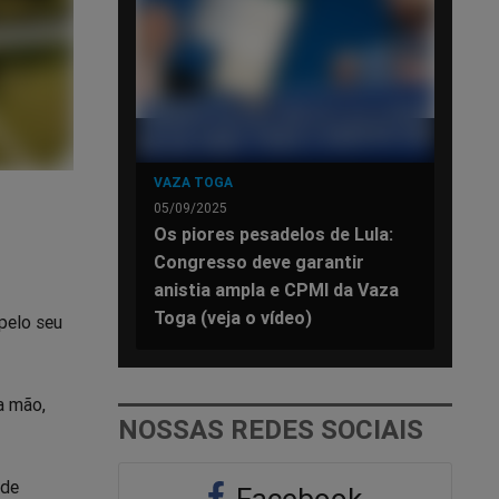
VAZA TOGA
05/09/2025
Os piores pesadelos de Lula:
Congresso deve garantir
anistia ampla e CPMI da Vaza
Toga (veja o vídeo)
pelo seu
a mão,
NOSSAS REDES SOCIAIS
 de
Facebook