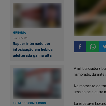
HUNGRIA
05/10/2025
Rapper internado por
intoxicação em bebida
adulterada ganha alta
Compartilhar
Compart
Co
A influenciadora Lu
no
no
n
namorado, durante a
Facebook
Whatsa
Tw
No momento da tran
uma no pé e outra n
Luna estava fazend
ENEM DOS CONCURSOS