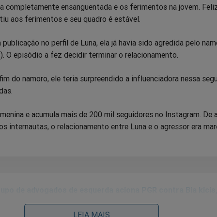
sa completamente ensanguentada e os ferimentos na jovem. Feli
stiu aos ferimentos e seu quadro é estável.
ublicação no perfil de Luna, ela já havia sido agredida pelo na
. O episódio a fez decidir terminar o relacionamento.
fim do namoro, ele teria surpreendido a influenciadora nessa seg
das.
menina e acumula mais de 200 mil seguidores no Instagram. De 
s internautas, o relacionamento entre Luna e o agressor era ma
upo de advogados de esquerda aciona PGR contra Bia kicis
eage imediatamente
LEIA MAIS