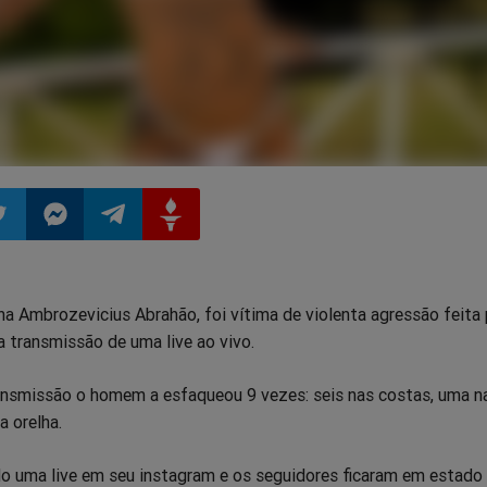
ilhar
mpartilhar
Compartilhar
Compartilhar
Compartilhar
na Ambrozevicius Abrahão, foi vítima de violenta agressão feita 
o
no
no
no
 transmissão de uma live ao vivo.
pp
itter
Messenger
Telegram
Gettr
smissão o homem a esfaqueou 9 vezes: seis nas costas, uma n
a orelha.
o uma live em seu instagram e os seguidores ficaram em estado