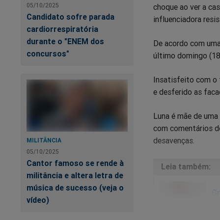
05/10/2025
choque ao ver a ca
Candidato sofre parada
influenciadora resi
cardiorrespiratória
durante o "ENEM dos
De acordo com uma p
concursos"
último domingo (18)
Insatisfeito com o 
e desferido as faca
Luna é mãe de uma 
com comentários do
desavenças.
MILITÂNCIA
05/10/2025
Cantor famoso se rende à
militância e altera letra de
música de sucesso (veja o
Gr
vídeo)
r