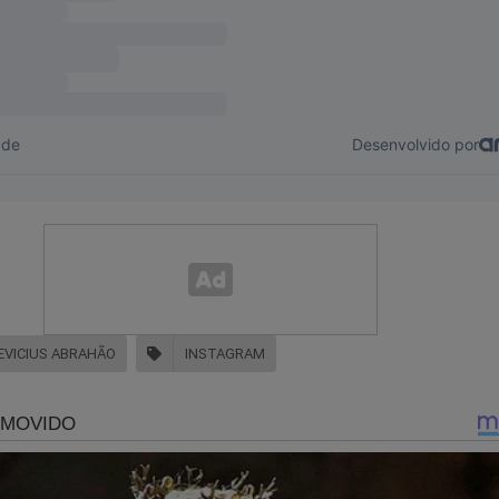
udoconservador.com.br/products/dossie-globo-os-segredos-da
nçamento vai tirar o sono de muita gente...
VICIUS ABRAHÃO
INSTAGRAM