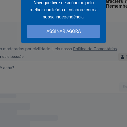
Navegue livre de anúncios pelo
melhor conteúdo e colabore com a
nossa independência.
ASSINAR AGORA
 de terror... Sua queda de audiência e crise sem fim é o retrato d
e e da lacração que dominou a Globo. Para piorar a situação, um "
e o que a alta cúpula da emissora sempre tentou esconder. Conhe
bo: Os Segredos da Emissora"
.
A obra expõe como, ao longo 
a negligenciou sistematicamente os crimes que ocorriam em seu
 escândalos, casos de assédio, acordos e escusas relações
 de um verdadeiro arquivo histórico sobre o Grupo Globo. Caso qu
 clique no link abaixo: