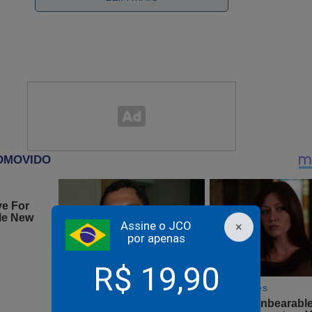
T conquista feito histórico dando 'surra' na Globo em plen
omingo
Assine o JCO
×
por apenas
to na TV: Ator e comediante de ‘Cheers’, morre aos 76 ano
R$ 19,90