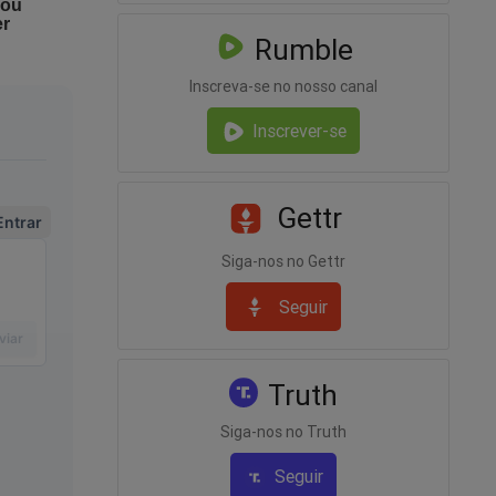
Rumble
Inscreva-se no nosso canal
Inscrever-se
Gettr
o
Siga-nos no Gettr
dossiê"
Seguir
ça agora
das
s
Truth
eira
Siga-nos no Truth
Seguir