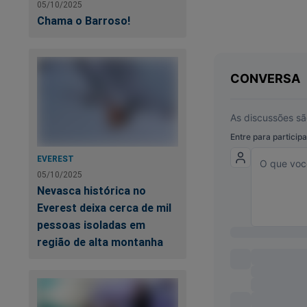
05/10/2025
Chama o Barroso!
A emissora vive dias
EVEREST
05/10/2025
jornalismo militant
Nevasca histórica no
foi lançado e expõ
Everest deixa cerca de mil
o livro
"Dossiê Glo
pessoas isoladas em
décadas, a emissor
região de alta montanha
bastidores e revela
políticas. Trata-se
conhecer esse livro,