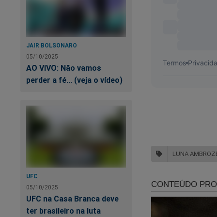
https://www.conte
Certamente, esse la
JAIR BOLSONARO
05/10/2025
AO VIVO: Não vamos
perder a fé... (veja o vídeo)
LUNA AMBROZE
UFC
05/10/2025
UFC na Casa Branca deve
ter brasileiro na luta