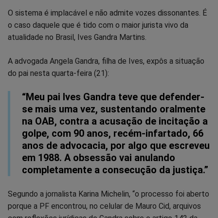
Compartilhar
Compartilhar
Compartilhar
Compartilhar
Compartilhar
Compart
O sistema é implacável e não admite vozes dissonantes. É
o caso daquele que é tido com o maior jurista vivo da
no
no
no
no
no
no
atualidade no Brasil, Ives Gandra Martins.
Facebook
Whatsapp
Twitter
Messenger
Telegram
Gettr
A advogada Angela Gandra, filha de Ives, expôs a situação
do pai nesta quarta-feira (21):
“Meu pai Ives Gandra teve que defender-
se mais uma vez, sustentando oralmente
na OAB, contra a acusação de incitação a
golpe, com 90 anos, recém-infartado, 66
anos de advocacia, por algo que escreveu
em 1988. A obsessão vai anulando
completamente a consecução da justiça.”
Segundo a jornalista Karina Michelin, “o processo foi aberto
porque a PF encontrou, no celular de Mauro Cid, arquivos