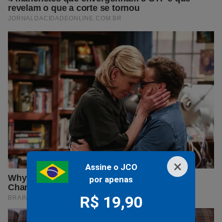
×
Assine o JCO
por apenas
R$ 19,90