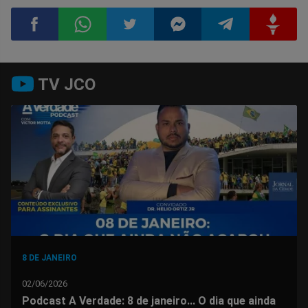
Compartilhar
Compartilhar
Compartilhar
Compartilhar
Compartilhar
Compart
TV JCO
no
no
no
no
no
no
Facebook
Whatsapp
Twitter
Messenger
Telegram
Gettr
8 DE JANEIRO
02/06/2026
Podcast A Verdade: 8 de janeiro... O dia que ainda