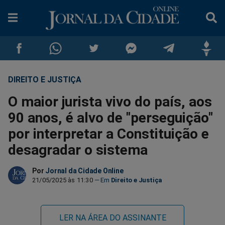
DIREITO E JUSTIÇA
Compartilhar
Compartilhar
Compartilhar
Compartilhar
Compartilhar
Compar
O maior jurista vivo do país, aos
no
no
no
no
no
no
90 anos, é alvo de "perseguição"
por interpretar a Constituição e
Facebook
Whatsapp
Twitter
Messenger
Telegram
Gettr
desagradar o sistema
Por
Jornal da Cidade Online
21/05/2025 às 11:30
Direito e Justiça
LER NA ÁREA DO ASSINANTE