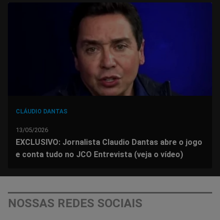
no
no
no
no
no
no
Facebook
Whatsapp
Twitter
Messenger
Telegram
Gettr
CLÁUDIO DANTAS
13/05/2026
EXCLUSIVO: Jornalista Claudio Dantas abre o jogo
e conta tudo no JCO Entrevista (veja o vídeo)
NOSSAS REDES SOCIAIS