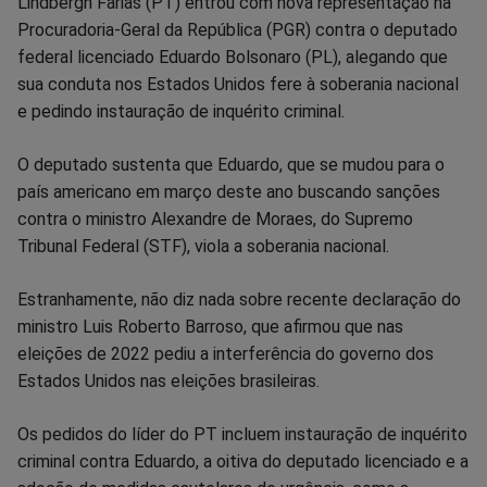
Compartilhar
Compartilhar
Compartilhar
Compartilhar
Compartilhar
Compart
Lindbergh Farias (PT) entrou com nova representação na
Procuradoria-Geral da República (PGR) contra o deputado
no
no
no
no
no
no
federal licenciado Eduardo Bolsonaro (PL), alegando que
sua conduta nos Estados Unidos fere à soberania nacional
Facebook
Whatsapp
Twitter
Messenger
Telegram
Gettr
e pedindo instauração de inquérito criminal.
O deputado sustenta que Eduardo, que se mudou para o
país americano em março deste ano buscando sanções
contra o ministro Alexandre de Moraes, do Supremo
Tribunal Federal (STF), viola a soberania nacional.
Estranhamente, não diz nada sobre recente declaração do
ministro Luis Roberto Barroso, que afirmou que nas
eleições de 2022 pediu a interferência do governo dos
Estados Unidos nas eleições brasileiras.
Os pedidos do líder do PT incluem instauração de inquérito
criminal contra Eduardo, a oitiva do deputado licenciado e a