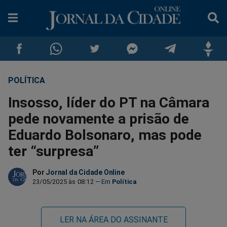
POLÍTICA
Compartilhar
Compartilhar
Compartilhar
Compartilhar
Compartilhar
Compar
Insosso, líder do PT na Câmara
no
no
no
no
no
no
pede novamente a prisão de
Eduardo Bolsonaro, mas pode
Facebook
Whatsapp
Twitter
Messenger
Telegram
Gettr
ter “surpresa”
Por
Jornal da Cidade Online
23/05/2025 às 08:12
Política
LER NA ÁREA DO ASSINANTE