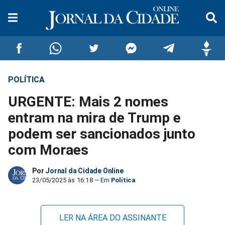
POLÍTICA
Compartilhar
Compartilhar
Compartilhar
Compartilhar
Compartilhar
Compar
URGENTE: Mais 2 nomes
no
no
no
no
no
no
entram na mira de Trump e
podem ser sancionados junto
Facebook
Whatsapp
Twitter
Messenger
Telegram
Gettr
com Moraes
Por
Jornal da Cidade Online
23/05/2025 às 16:18
Política
LER NA ÁREA DO ASSINANTE