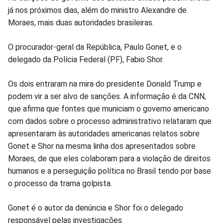
já nos próximos dias, além do ministro Alexandre de
no
no
no
no
no
no
Moraes, mais duas autoridades brasileiras.
Facebook
Whatsapp
Twitter
Messenger
Telegram
Gettr
O procurador-geral da República, Paulo Gonet, e o
delegado da Polícia Federal (PF), Fabio Shor.
Os dois entraram na mira do presidente Donald Trump e
podem vir a ser alvo de sanções. A informação é da CNN,
que afirma que fontes que municiam o governo americano
com dados sobre o processo administrativo relataram que
apresentaram às autoridades americanas relatos sobre
Gonet e Shor na mesma linha dos apresentados sobre
Moraes, de que eles colaboram para a violação de direitos
humanos e a perseguição política no Brasil tendo por base
o processo da trama golpista.
Gonet é o autor da denúncia e Shor foi o delegado
responsável pelas investigações.