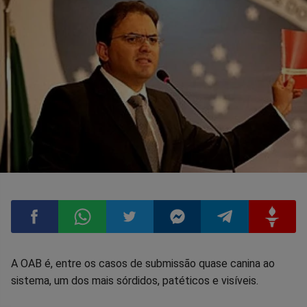
Compartilhar
Compartilhar
Compartilhar
Compartilhar
Compartilhar
Compart
A OAB é, entre os casos de submissão quase canina ao
sistema, um dos mais sórdidos, patéticos e visíveis.
no
no
no
no
no
no