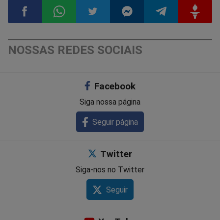
Compartilhar
Compartilhar
Compartilhar
Compartilhar
Compartilhar
Compart
NOSSAS REDES SOCIAIS
no
no
no
no
no
no
Facebook
Facebook
Whatsapp
Twitter
Messenger
Telegram
Gettr
Siga nossa página
Seguir página
Twitter
Siga-nos no Twitter
Seguir