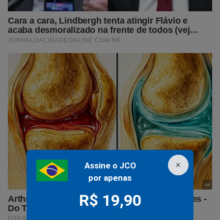
×
Assine o JCO
por apenas
R$ 19,90