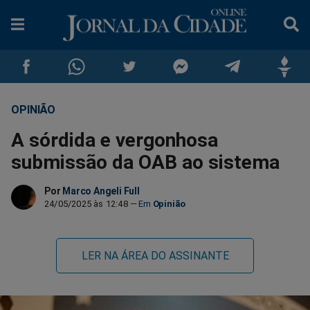
OPINIÃO
Compartilhar
Compartilhar
Compartilhar
Compartilhar
Compartilhar
Compar
A sórdida e vergonhosa
no
no
no
no
no
no
submissão da OAB ao sistema
Facebook
Whatsapp
Twitter
Messenger
Telegram
Gettr
Por
Marco Angeli Full
24/05/2025 às 12:48
Opinião
LER NA ÁREA DO ASSINANTE