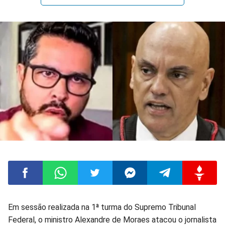
Compartilhar
Compartilhar
Compartilhar
Compartilhar
Compartilhar
Compart
Em sessão realizada na 1ª turma do Supremo Tribunal
Federal, o ministro Alexandre de Moraes atacou o jornalista