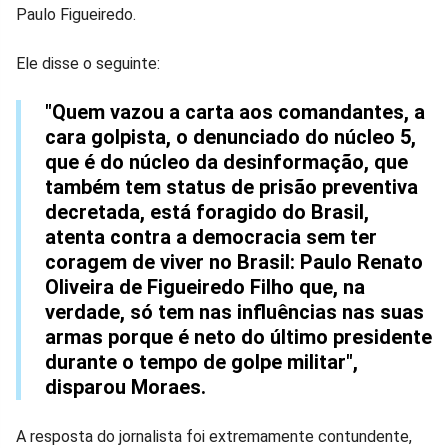
no
no
no
no
no
no
Paulo Figueiredo.
Facebook
Whatsapp
Twitter
Messenger
Telegram
Gettr
Ele disse o seguinte:
"Quem vazou a carta aos comandantes, a
cara golpista, o denunciado do núcleo 5,
que é do núcleo da desinformação, que
também tem status de prisão preventiva
decretada, está foragido do Brasil,
atenta contra a democracia sem ter
coragem de viver no Brasil: Paulo Renato
Oliveira de Figueiredo Filho que, na
verdade, só tem nas influências nas suas
armas porque é neto do último presidente
durante o tempo de golpe militar",
disparou Moraes.
A resposta do jornalista foi extremamente contundente,