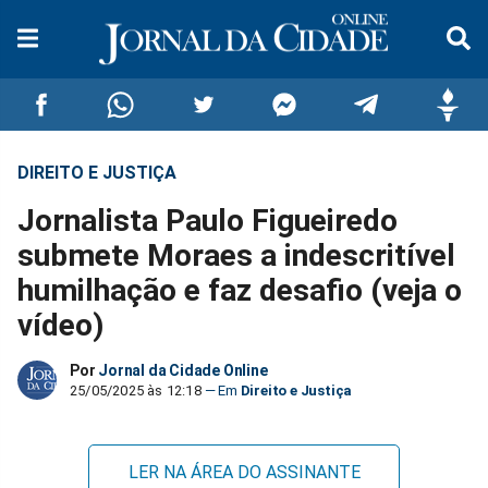
DIREITO E JUSTIÇA
Compartilhar
Compartilhar
Compartilhar
Compartilhar
Compartilhar
Compar
Jornalista Paulo Figueiredo
no
no
no
no
no
no
submete Moraes a indescritível
humilhação e faz desafio (veja o
Facebook
Whatsapp
Twitter
Messenger
Telegram
Gettr
vídeo)
Por
Jornal da Cidade Online
25/05/2025 às 12:18
Direito e Justiça
LER NA ÁREA DO ASSINANTE