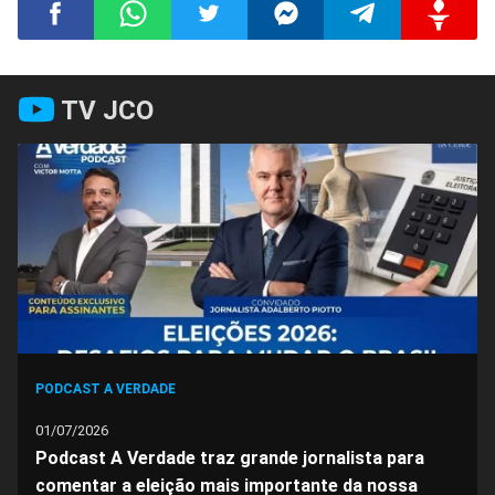
Compartilhar
Compartilhar
Compartilhar
Compartilhar
Compartilhar
Compart
TV JCO
no
no
no
no
no
no
Facebook
Whatsapp
Twitter
Messenger
Telegram
Gettr
PODCAST A VERDADE
01/07/2026
Podcast A Verdade traz grande jornalista para
comentar a eleição mais importante da nossa