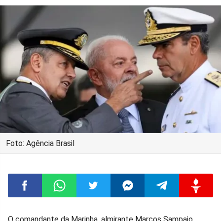
Foto: Agência Brasil
Compartilhar
Compartilhar
Compartilhar
Compartilhar
Compartilhar
Compart
O comandante da Marinha, almirante Marcos Sampaio