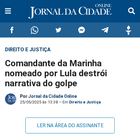
DIREITO E JUSTIÇA
Compartilhar
Compartilhar
Compartilhar
Compartilhar
Compartilhar
Compar
Comandante da Marinha
no
no
no
no
no
no
nomeado por Lula destrói
narrativa do golpe
Facebook
Whatsapp
Twitter
Messenger
Telegram
Gettr
Por
Jornal da Cidade Online
25/05/2025 às 13:38
Direito e Justiça
LER NA ÁREA DO ASSINANTE