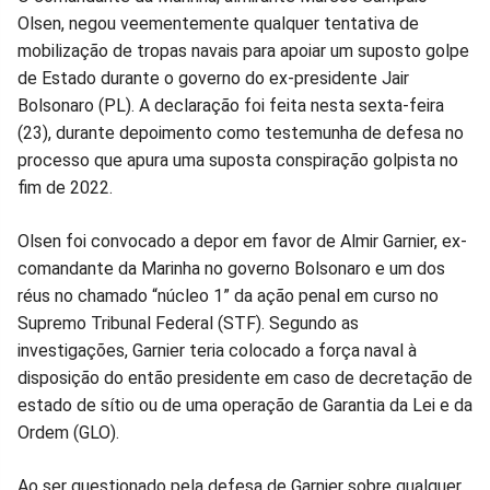
Olsen, negou veementemente qualquer tentativa de
no
no
no
no
no
no
mobilização de tropas navais para apoiar um suposto golpe
de Estado durante o governo do ex-presidente Jair
Facebook
Whatsapp
Twitter
Messenger
Telegram
Gettr
Bolsonaro (PL). A declaração foi feita nesta sexta-feira
(23), durante depoimento como testemunha de defesa no
processo que apura uma suposta conspiração golpista no
fim de 2022.
Olsen foi convocado a depor em favor de Almir Garnier, ex-
comandante da Marinha no governo Bolsonaro e um dos
réus no chamado “núcleo 1” da ação penal em curso no
Supremo Tribunal Federal (STF). Segundo as
investigações, Garnier teria colocado a força naval à
disposição do então presidente em caso de decretação de
estado de sítio ou de uma operação de Garantia da Lei e da
Ordem (GLO).
Ao ser questionado pela defesa de Garnier sobre qualquer