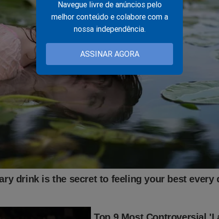
Navegue livre de anúncios pelo
melhor conteúdo e colabore com a
nossa independência.
legeu com mais de 50 mil votos em coligação com o PL de Bol
u o governador Claudio Castro, eu estive nessa batalha e agora
ASSINAR AGORA
tura do Rio celebrou o carnaval teria gerado R$ 6,5 bilhões
io de Janeiro. Dias atrás a CNC (confederação nacional do
u que a violência gera uma perda de 12 bilhões para a eco
dar esse cenário?
r esses números e os dados alarmantes que eles tr
ário de violência no Rio de Janeiro é um desafio
e exige um esforço conjunto e contínuo do poder
sociedade civil e do setor privado. Ao investir em
ública de forma estratégica, com integração das f
a, e promover o desenvolvimento social e econôm