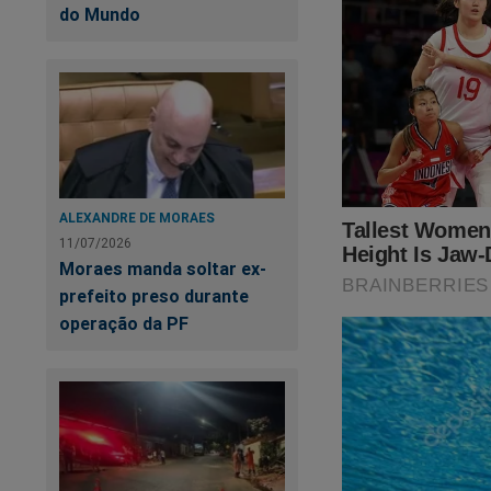
do Mundo
possível con
Uma forma d
um “Brasil 
impostos. A
bilhões dos
desenvolvim
ALEXANDRE DE MORAES
investiment
11/07/2026
Moraes manda soltar ex-
uma Comissã
prefeito preso durante
essa questã
operação da PF
Um estudo d
tributárias
apenas no s
40 bilhões,