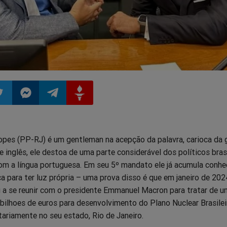
ilhar
mpartilhar
Compartilhar
Compartilhar
Compartilhar
opes (PP-RJ) é um gentleman na acepção da palavra, carioca da 
o
no
no
no
e inglês, ele destoa de uma parte considerável dos políticos bras
om a língua portuguesa. Em seu 5º mandato ele já acumula conh
pp
itter
Messenger
Telegram
Gettr
ica para ter luz própria – uma prova disso é que em janeiro de 202
 a se reunir com o presidente Emmanuel Macron para tratar de u
bilhoes de euros para desenvolvimento do Plano Nuclear Brasilei
tariamente no seu estado, Rio de Janeiro.