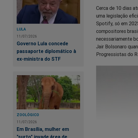
Cerca de 10 dias at
uma legislação efici
Spotify, só em 2025
LULA
compositores brasil
11/07/2026
necessariamente bol
Governo Lula concede
Jair Bolsonaro qua
passaporte diplomático à
Progressistas do Ri
ex-ministra do STF
ZOOLÓGICO
11/07/2026
Em Brasília, mulher em
"surto" invade área de