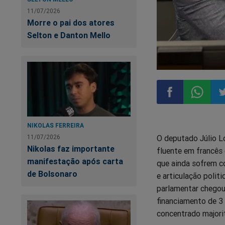
11/07/2026
Morre o pai dos atores
Selton e Danton Mello
Compartilhar
Compart
Co
NIKOLAS FERREIRA
O deputado Júlio L
11/07/2026
no
no
n
Nikolas faz importante
fluente em francês 
manifestação após carta
que ainda sofrem c
Facebook
Whatsa
Tw
de Bolsonaro
e articulação polit
parlamentar chegou
financiamento de 3 
concentrado majori