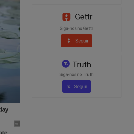
Gettr
sonaro
 conto
Siga-nos no Gettr
Seguir
 de
nomia
Truth
Siga-nos no Truth
azem.
Seguir
orças
ico, é