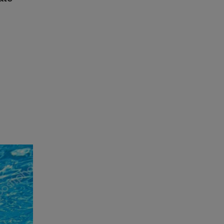
sca por
80
áculo ao
 de
ão de
cutir
erdas
s
a de R$
stos e