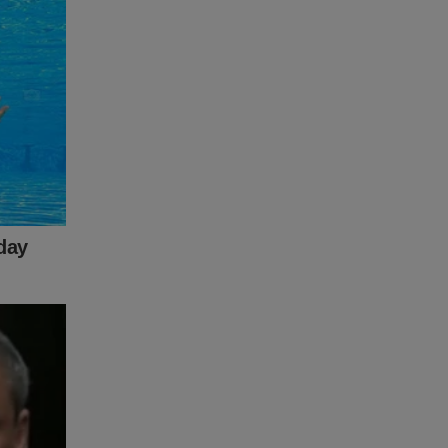
no país
ial.
iação
ir o
a na Copa
rbana, o
contra
 de
do. Nos
sso com
es e