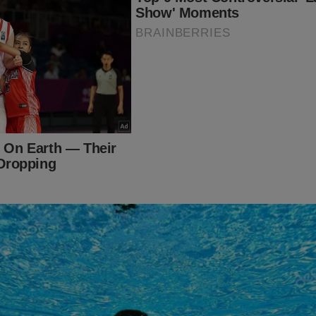
struir um futuro mais seguro para a cidade.
e mudar esse cenário que tenho defendido, é a bu
Legal”, que combate a ilegalidade e a sonegação de
 sonegação, subtraindo anualmente cerca de R$ 4
 cofres públicos, representa um significativo obst
ento nacional e uma imensa oportunidade perdida
o em áreas essenciais. Estou trabalhando na criaç
o Especial Mista no Congresso Nacional para dis
o.
a Fundação Getúlio Vargas (FGV) aponta que as p
 decorrentes de fraudes, sonegação e inadimplência
etor de combustíveis já foram estimadas em cerc
 comprovando que a evasão do pagamento de impo