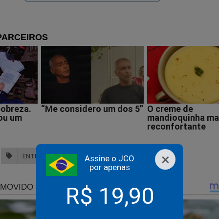
×
ENTREVISTA
Assine o JCO
por apenas
R$ 19,90