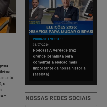
PODCAST A VERDADE
01/07/2026
Podcast A Verdade traz
grande jornalista para
comentar a eleição mais
gema,
importante da nossa história
ileiros
(assista)
ecimento
4, o
m
ro –
NOSSAS REDES SOCIAIS