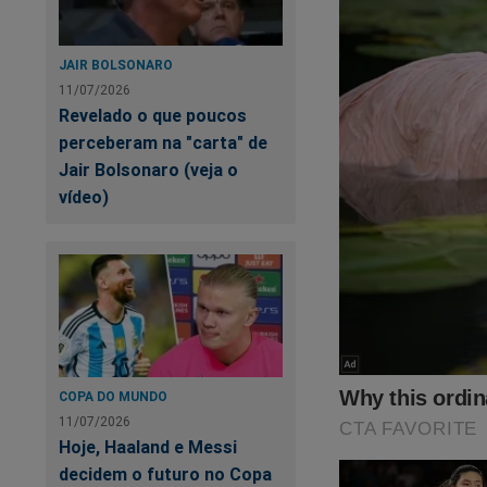
Em 2022 Lopes se e
JAIR BOLSONARO
que também reelege
11/07/2026
Revelado o que poucos
essa história:
perceberam na "carta" de
Jair Bolsonaro (veja o
Nesse ano a prefei
vídeo)
receitas para o R
comércio) divulgo
carioca. Como mu
É triste ve
Mudar o cen
complexo qu
COPA DO MUNDO
público, da 
11/07/2026
segurança p
Hoje, Haaland e Messi
de seguranç
decidem o futuro no Copa