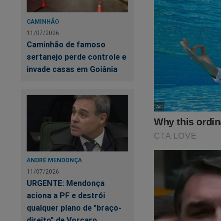
o descontro
atingiram um
CAMINHÃO
Também ness
11/07/2026
Caminhão de famoso
do Operador
sertanejo perde controle e
monitoramen
invade casas em Goiânia
A cidade do Rio d
do Mundo de 2014 
investimentos fos
que deu errado?
Não acredit
ANDRÉ MENDONÇA
a violência
11/07/2026
ações recor
URGENTE: Mendonça
últimos an
aciona a PF e destrói
qualquer plano de "braço-
a segurança
direito" de Vorcaro