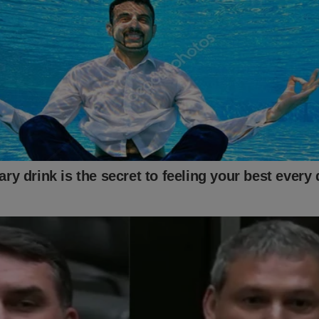
le da conformidade e qualidade dos combustíveis 
 nível crítico, e que o combate à pirataria é essenc
e sentido, apresentei um projeto de lei para a cr
 Nacional do Sistema de Combustíveis, para garant
to do setor.
e Janeiro recebeu investimentos maciços em infraestrutur
e nas Olimpíadas de 2016. A previsão era aqui com esses
se deixado um legado entre eles a diminuição da violência u
o que tenha dado errado, mas, infelizmente, a luta 
 é um problema crônico do Rio de Janeiro e precisa
rentes para que o crime seja diariamente combati
os, o governo do estado tem mantido o compromi
 pública também por meio de concursos recorrent