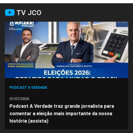
Compartilhar
Compartilhar
Compartilhar
Compartilhar
Compartilhar
Compart
TV JCO
no
no
no
no
no
no
Facebook
Whatsapp
Twitter
Messenger
Telegram
Gettr
PODCAST A VERDADE
01/07/2026
Podcast A Verdade traz grande jornalista para
comentar a eleição mais importante da nossa
história (assista)