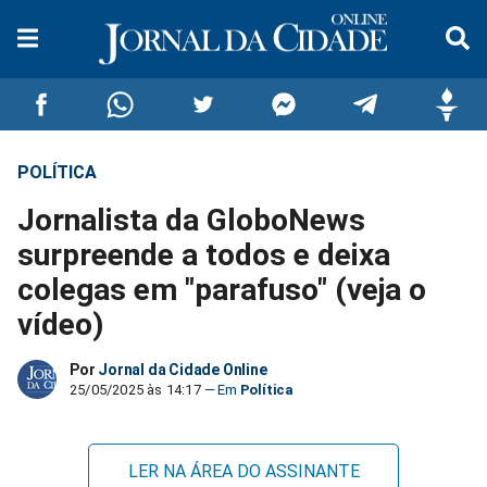
POLÍTICA
Compartilhar
Compartilhar
Compartilhar
Compartilhar
Compartilhar
Compar
Jornalista da GloboNews
no
no
no
no
no
no
surpreende a todos e deixa
colegas em "parafuso" (veja o
Facebook
Whatsapp
Twitter
Messenger
Telegram
Gettr
vídeo)
Por
Jornal da Cidade Online
25/05/2025 às 14:17
Política
LER NA ÁREA DO ASSINANTE