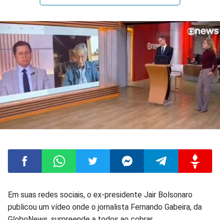
Compartilhar
Compartilhar
Compartilhar
Compartilhar
Compartilhar
Compart
Em suas redes sociais, o ex-presidente Jair Bolsonaro
publicou um vídeo onde o jornalista Fernando Gabeira, da
no
no
no
no
no
no
GloboNews, surpreende a todos ao cobrar