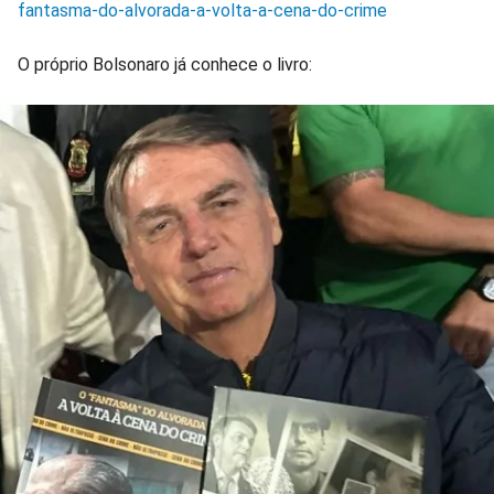
fantasma-do-alvorada-a-volta-a-cena-do-crime
O próprio Bolsonaro já conhece o livro: