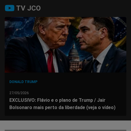
Compartilhar
Compartilhar
Compartilhar
Compartilhar
Compartilhar
Compart
TV JCO
no
no
no
no
no
no
Facebook
Whatsapp
Twitter
Messenger
Telegram
Gettr
DONALD TRUMP
27/05/2026
EXCLUSIVO: Flávio e o plano de Trump / Jair
Bolsonaro mais perto da liberdade (veja o vídeo)