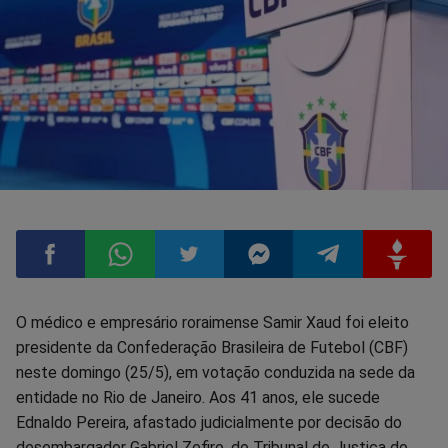
Compartilhar
Compartilhar
Compartilhar
Compartilhar
Compartilhar
Compart
O médico e empresário roraimense Samir Xaud foi eleito
presidente da Confederação Brasileira de Futebol (CBF)
no
no
no
no
no
no
neste domingo (25/5), em votação conduzida na sede da
entidade no Rio de Janeiro. Aos 41 anos, ele sucede
Facebook
Whatsapp
Twitter
Messenger
Telegram
Gettr
Ednaldo Pereira, afastado judicialmente por decisão do
desembargador Gabriel Zefiro, do Tribunal de Justiça do