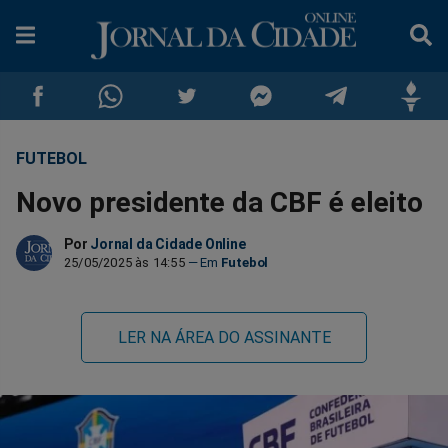
FUTEBOL
Compartilhar
Compartilhar
Compartilhar
Compartilhar
Compartilhar
Compar
Novo presidente da CBF é eleito
no
no
no
no
no
no
Por
Jornal da Cidade Online
Facebook
Whatsapp
Twitter
Messenger
Telegram
Gettr
25/05/2025 às 14:55
Futebol
LER NA ÁREA DO ASSINANTE