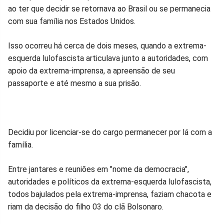
no
no
no
no
no
no
ao ter que decidir se retornava ao Brasil ou se permanecia
com sua família nos Estados Unidos.
Facebook
Whatsapp
Twitter
Messenger
Telegram
Gettr
Isso ocorreu há cerca de dois meses, quando a extrema-
esquerda lulofascista articulava junto a autoridades, com
apoio da extrema-imprensa, a apreensão de seu
passaporte e até mesmo a sua prisão.
Decidiu por licenciar-se do cargo permanecer por lá com a
família.
Entre jantares e reuniões em "nome da democracia",
autoridades e políticos da extrema-esquerda lulofascista,
todos bajulados pela extrema-imprensa, faziam chacota e
riam da decisão do filho 03 do clã Bolsonaro.