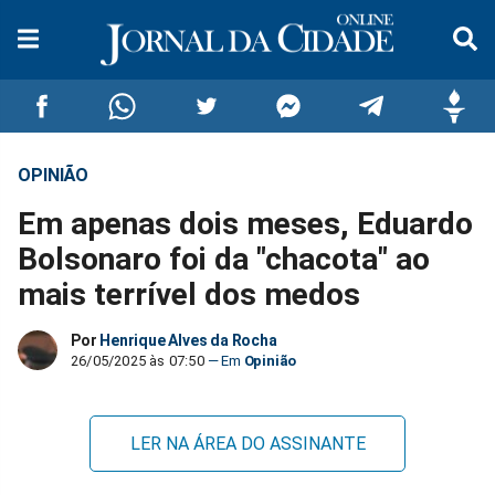
OPINIÃO
Compartilhar
Compartilhar
Compartilhar
Compartilhar
Compartilhar
Compar
Em apenas dois meses, Eduardo
no
no
no
no
no
no
Bolsonaro foi da "chacota" ao
mais terrível dos medos
Facebook
Whatsapp
Twitter
Messenger
Telegram
Gettr
Por
Henrique Alves da Rocha
26/05/2025 às 07:50
Opinião
LER NA ÁREA DO ASSINANTE