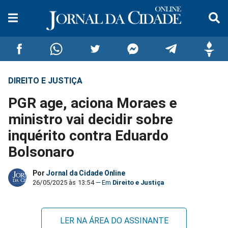
DIREITO E JUSTIÇA
Compartilhar
Compartilhar
Compartilhar
Compartilhar
Compartilhar
Compar
PGR age, aciona Moraes e
no
no
no
no
no
no
ministro vai decidir sobre
inquérito contra Eduardo
Facebook
Whatsapp
Twitter
Messenger
Telegram
Gettr
Bolsonaro
Por
Jornal da Cidade Online
26/05/2025 às 13:54
Direito e Justiça
LER NA ÁREA DO ASSINANTE