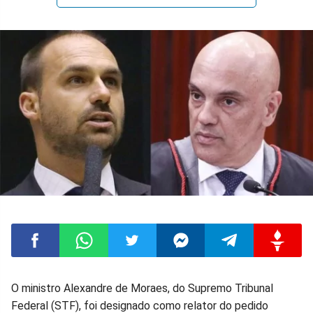
Compartilhar
Compartilhar
Compartilhar
Compartilhar
Compartilhar
Compart
O ministro Alexandre de Moraes, do Supremo Tribunal
Federal (STF), foi designado como relator do pedido