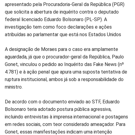
no
no
no
no
no
no
apresentado pela Procuradoria-Geral da República (PGR)
que solicita a abertura de inquérito contra o deputado
Facebook
Whatsapp
Twitter
Messenger
Telegram
Gettr
federal licenciado Eduardo Bolsonaro (PL-SP). A
investigação tem como foco declarações e ações
atribuídas ao parlamentar que está nos Estados Unidos
A designação de Moraes para o caso era amplamente
aguardada, já que o procurador-geral da República, Paulo
Gonet, vinculou o pedido ao Inquérito das Fake News (nº
4.781) e à ação penal que apura uma suposta tentativa de
ruptura institucional, ambos já sob a responsabilidade do
ministro.
De acordo com o documento enviado ao STF, Eduardo
Bolsonaro teria adotado postura pública agressiva,
incluindo entrevistas à imprensa internacional e postagens
em redes sociais, com teor considerado ameaçador. Para
Gonet, essas manifestações indicam uma intenção