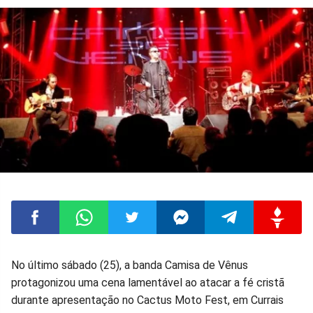
Compartilhar
Compartilhar
Compartilhar
Compartilhar
Compartilhar
Compart
No último sábado (25), a banda Camisa de Vênus
protagonizou uma cena lamentável ao atacar a fé cristã
no
no
no
no
no
no
durante apresentação no Cactus Moto Fest, em Currais