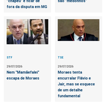
"chapéu" e ficar de
são "medonhos"
fora da disputa em MG
STF
TSE
29/07/2026
29/07/2026
Nem "Mamãefalei"
Moraes tenta
escapa de Moraes
encurralar Flávio e
Jair, mas se esquece
de um detalhe
fundamental