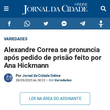
VARIEDADES
Compartilhar
Compartilhar
Compartilhar
Compartilhar
Compartilhar
Compar
Alexandre Correa se pronuncia
no
no
no
no
no
no
após pedido de prisão feito por
Ana Hickmann
Facebook
Whatsapp
Twitter
Messenger
Telegram
Gettr
Por
Jornal da Cidade Online
28/05/2025 às 00:32
Variedades
LER NA ÁREA DO ASSINANTE