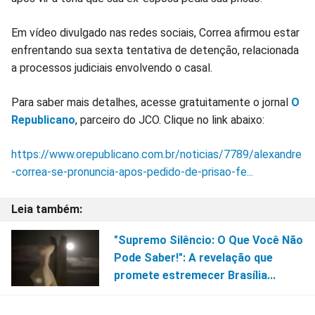
Facebook
Whatsapp
Twitter
Messenger
Telegram
Gettr
Em vídeo divulgado nas redes sociais, Correa afirmou estar
enfrentando sua sexta tentativa de detenção, relacionada
a processos judiciais envolvendo o casal.
Para saber mais detalhes, acesse gratuitamente o jornal
O
Republicano
, parceiro do JCO. Clique no link abaixo:
https://www.orepublicano.com.br/noticias/7789/alexandre
-correa-se-pronuncia-apos-pedido-de-prisao-fe...
"Supremo Silêncio: O Que Você Não
Pode Saber!": A revelação que
promete estremecer Brasília...