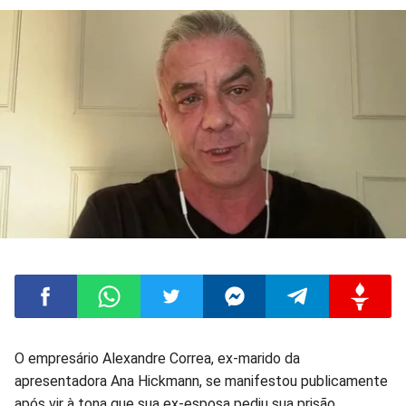
Compartilhar
Compartilhar
Compartilhar
Compartilhar
Compartilhar
Compart
O empresário Alexandre Correa, ex-marido da
apresentadora Ana Hickmann, se manifestou publicamente
no
no
no
no
no
no
após vir à tona que sua ex-esposa pediu sua prisão.