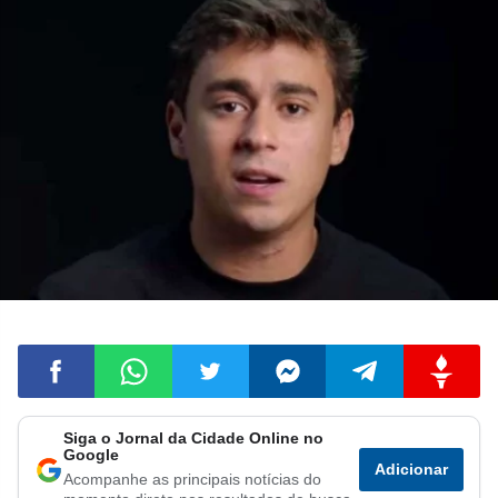
Siga o Jornal da Cidade Online no
Compartilhar
Compartilhar
Compartilhar
Compartilhar
Compartilhar
Compart
Google
Adicionar
Acompanhe as principais notícias do