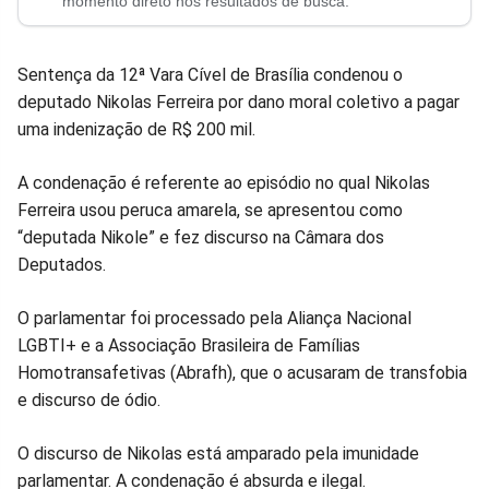
no
no
no
no
no
no
momento direto nos resultados de busca.
Facebook
Whatsapp
Twitter
Messenger
Telegram
Gettr
Sentença da 12ª Vara Cível de Brasília condenou o
deputado Nikolas Ferreira por dano moral coletivo a pagar
uma indenização de R$ 200 mil.
A condenação é referente ao episódio no qual Nikolas
Ferreira usou peruca amarela, se apresentou como
“deputada Nikole” e fez discurso na Câmara dos
Deputados.
O parlamentar foi processado pela Aliança Nacional
LGBTI+ e a Associação Brasileira de Famílias
Homotransafetivas (Abrafh), que o acusaram de transfobia
e discurso de ódio.
O discurso de Nikolas está amparado pela imunidade
parlamentar. A condenação é absurda e ilegal.