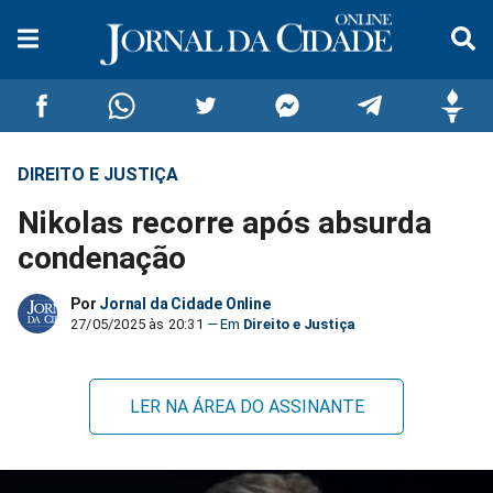
DIREITO E JUSTIÇA
Compartilhar
Compartilhar
Compartilhar
Compartilhar
Compartilhar
Compar
Nikolas recorre após absurda
no
no
no
no
no
no
condenação
Facebook
Whatsapp
Twitter
Messenger
Telegram
Gettr
Por
Jornal da Cidade Online
27/05/2025 às 20:31
Direito e Justiça
LER NA ÁREA DO ASSINANTE