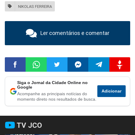
NIKOLAS FERREIRA
Ler comentários e comentar
Siga o Jornal da Cidade Online no
Compartilhar
Compartilhar
Compartilhar
Compartilhar
Compartilhar
Compart
Google
Adicionar
Acompanhe as principais notícias do
no
no
no
no
no
no
momento direto nos resultados de busca.
Facebook
Whatsapp
Twitter
Messenger
Telegram
Gettr
TV JCO